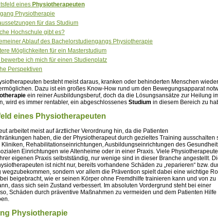
itsfeld eines
Physiotherapeuten
gang Physiotherapie
aussetzungen für das Studium
che Hochschule gibt es?
gemeiner Ablauf des Bachelorstudiengangs Physiotherapie
tere Möglichkeiten für ein Masterstudium
 bewerbe ich mich für einen Studienplatz
che Perspektiven
ysiotherapeuten besteht meist daraus, kranken oder behinderten Menschen wiede
rmöglichen. Dazu ist ein großes Know-How rund um den Bewegungsapparat notw
otherapie
ein reiner Ausbildungsberuf, doch da die Lösungsansätze zur Heilung 
, wird es immer rentabler, ein abgeschlossenes
Studium
in diesem Bereich zu ha
sfeld eines Physiotherapeuten
ut arbeitet meist auf ärztlicher Verordnung hin, da die Patienten
änkungen haben, die der Physiotherapeut durch gezieltes Training ausschalten so
in Kliniken, Rehabilitationseinrichtungen, Ausbildungseinrichtungen des Gesundhei
sozialen Einrichtungen wie Altenheime oder in einer Praxis. Viele Physiotherapeut
hrer eigenen Praxis selbstständig, nur wenige sind in dieser Branche angestellt. D
siotherapeuten ist nicht nur, bereits vorhandene Schäden zu „reparieren“ bzw. du
ng wegzubekommen, sondern vor allem die Prävention spielt dabei eine wichtige Ro
abei beigebracht, wie er seinen Körper ohne Fremdhilfe trainieren kann und von z
nn, dass sich sein Zustand verbessert. Im absoluten Vordergrund steht bei einer
lso, Schäden durch präventive Maßnahmen zu vermeiden und dem Patienten Hilfe 
ben.
ang Physiotherapie