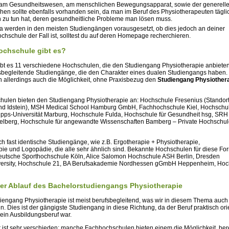
 am Gesundheitswesen, am menschlichen Bewegungsapparat, sowie der generel
hen sollte ebenfalls vorhanden sein, da man im Beruf des Physiotherapeuten tägli
zu tun hat, deren gesundheitliche Probleme man lösen muss.
ka werden in den meisten Studiengängen vorausgesetzt, ob dies jedoch an deiner
hschule der Fall ist, solltest du auf deren Homepage recherchieren.
ochschule gibt es?
ibt es 11 verschiedene Hochschulen, die den Studiengang Physiotherapie anbiet
sbegleitende Studiengänge, die den Charakter eines dualen Studiengangs haben. 
 allerdings auch die Möglichkeit, ohne Praxisbezug den
Studiengang Physiother
ulen bieten den Studiengang Physiotherapie an: Hochschule Fresenius (Standor
nd Idstein), MSH Medical School Hamburg GmbH, Fachhochschule Kiel, Hochschu
ipps-Universität Marburg, Hochschule Fulda, Hochschule für Gesundheit hsg, SRH
lberg, Hochschule für angewandte Wissenschaften Bamberg – Private Hochschule
ch fast identische Studiengänge, wie z.B. Ergotherapie + Physiotherapie,
pie und Logopädie, die alle sehr ähnlich sind. Bekannte Hochschulen für diese F
eutsche Sporthochschule Köln, Alice Salomon Hochschule ASH Berlin, Dresden
niversity, Hochschule 21, BA Berufsakademie Nordhessen gGmbH Heppenheim, Ho
ner Ablauf des Bachelorstudiengangs Physiotherapie
iengang Physiotherapie ist meist berufsbegleitend, was wir in diesem Thema auch
 Dies ist der gängigste Studiengang in diese Richtung, da der Beruf praktisch orien
 ein Ausbildungsberuf war.
 ist sehr verschieden; manche Fachhochschulen bieten einem die Möglichkeit, ber