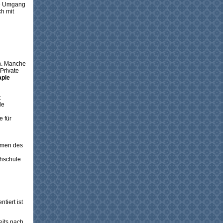
le Umgang
ch mit
en. Manche
Private
apie
t
le
 für
ormen des
chschule
tiert ist
eits nach