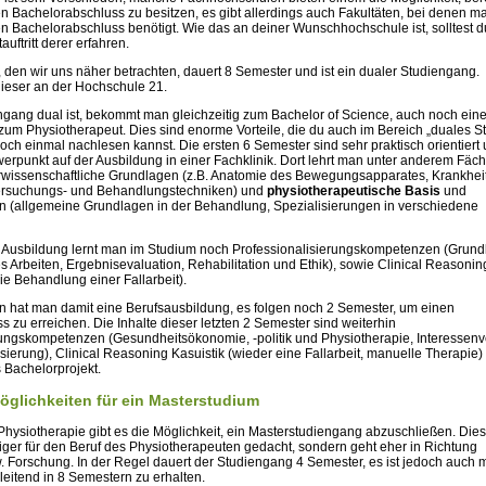
n Bachelorabschluss zu besitzen, es gibt allerdings auch Fakultäten, bei denen m
en Bachelorabschluss benötigt. Wie das an deiner Wunschhochschule ist, solltest 
auftritt derer erfahren.
 den wir uns näher betrachten, dauert 8 Semester und ist ein dualer Studiengang.
ieser an der Hochschule 21.
ngang dual ist, bekommt man gleichzeitig zum Bachelor of Science, auch noch ein
zum Physiotherapeut. Dies sind enorme Vorteile, die du auch im Bereich „duales S
noch einmal nachlesen kannst. Die ersten 6 Semester sind sehr praktisch orientiert
erpunkt auf der Ausbildung in einer Fachklinik. Dort lehrt man unter anderem Fäch
rwissenschaftliche Grundlagen (z.B. Anatomie des Bewegungsapparates, Krankheit
tersuchungs- und Behandlungstechniken) und
physiotherapeutische Basis
und
(allgemeine Grundlagen in der Behandlung, Spezialisierungen in verschiedene
 Ausbildung lernt man im Studium noch Professionalisierungskompetenzen (Grun
s Arbeiten, Ergebnisevaluation, Rehabilitation und Ethik), sowie Clinical Reasonin
die Behandlung einer Fallarbeit).
 hat man damit eine Berufsausbildung, es folgen noch 2 Semester, um einen
 zu erreichen. Die Inhalte dieser letzten 2 Semester sind weiterhin
rungskompetenzen (Gesundheitsökonomie, -politik und Physiotherapie, Interessenv
sierung), Clinical Reasoning Kasuistik (wieder eine Fallarbeit, manuelle Therapie
 Bachelorprojekt.
Möglichkeiten für ein Masterstudium
hysiotherapie gibt es die Möglichkeit, ein Masterstudiengang abzuschließen. Diese
ger für den Beruf des Physiotherapeuten gedacht, sondern geht eher in Richtung
Forschung. In der Regel dauert der Studiengang 4 Semester, es ist jedoch auch m
eitend in 8 Semestern zu erhalten.