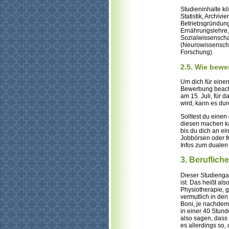
Studieninhalte k
Statistik, Archi
Betriebsgründung
Ernährungslehre,
Sozialwissenscha
(Neurowissenscha
Forschung).
2.5. Wie bewe
Um dich für eine
Bewerbung beacht
am 15. Juli, für 
wird, kann es d
Solltest du eine
diesen machen ka
bis du dich an ei
Jobbörsen oder fr
Infos zum dualen
3. Beruflich
Dieser Studienga
ist. Das heißt al
Physiotherapie, g
vermutlich in den
Boni, je nachdem
in einer 40 Stun
also sagen, dass 
es allerdings so,