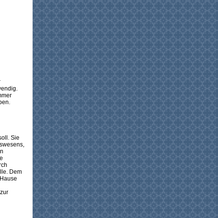
r
endig.
immer
ben.
ll. Sie
tswesens,
en
ie
rch
lle. Dem
u Hause
zur