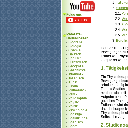
1.
Tätigke
2.
Studien
2.1.
Vor
Folge uns
2.2.
Wel
2.3.
All
2.4.
Wei
Referate /
2.5.
Wie
Hausarbeiten:
3.
Berufli
-
Biografie
-
Biologie
Der Beruf des Ph
-
Chemie
Bewegungen zu e
-
Deutsch
Früher war
Physi
-
Englisch
komplexer werden
-
Französisch
-
Geografie
1. Tätigkeit
-
Geschichte
-
Informatik
Ein Physiotherape
-
Italienisch
Bewegungseinschr
-
Kunst
arbeiten häufig 
-
Latein
Fitness-Studios, 
-
Mathematik
machen sich mit i
-
Musik
Aufgabe eines Phy
-
Philosophie
gezieltes Traini
-
Physik
Patienten wird d
-
Politik
dazu beitragen ka
-
Psychologie
Physiotherapie a
-
Sonstige
Selbsthilfe zu ge
-
Sozialkunde
-
Spanisch
2. Studieng
-
Sport