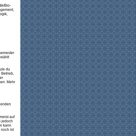
ik/Bio-
nagement,
ogik,
rsemester
ewählt
ule du
 Betrieb,
er
nnen. Mehr
ldenden
meist auf
n jedoch
an kann
 noch ist