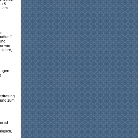
an 8
du am
en
tudium“
 und
er wie
slehre,
dlagen
g
ertretung
) und zum
r ist
öglich,