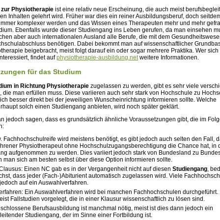
 zur Physiotherapie
ist eine relativ neue Erscheinung, die auch meist berufsbeglei
hen Inhalten gelehrt wird. Früher war dies ein reiner Ausbildungsberuf, doch seitde
mmer komplexer werden und das Wissen eines Therapeuten mehr und mehr gefragt
tudium. Ebenfalls wurde dieser Studiengang ins Leben gerufen, da man einsehen m
chen aber auch internationalen Ausland alle Berufe, die mit dem Gesundheitswese
hschulabschluss benötigen. Dabei bekommt man auf wissenschaftlicher Grundbas
therapie beigebracht, meist folgt darauf ein oder sogar mehrere Praktika. Wer sich 
teressiert, findet auf
physiotherapie-ausbildung.net
weitere Informationen.
tzungen für das Studium
dium in Richtung Physiotherapie
zugelassen zu werden, gibt es sehr viele versch
 die man erfüllen muss. Diese variieren auch sehr stark von Hochschule zu Hochs
h besser direkt bei der jeweiligen Wunscheinrichtung informieren sollte. Welche
haupt solch einen Studiengang anbieten, wird noch später geklärt.
n jedoch sagen, dass es grundsätzlich ähnliche Voraussetzungen gibt, die im Fol
n:
. Fachhochschulreife wird meistens benötigt, es gibt jedoch auch selten den Fall, 
ahrener Physiotherapeut ohne Hochschulzugangsberechtigung die Chance hat, in 
ng aufgenommen zu werden. Dies variiert jedoch stark von Bundesland zu Bundes
man sich am besten selbst über diese Option informieren sollte.
lausus: Einen NC gab es in der Vergangenheit nicht auf diesen
Studiengang
, be
chst, dass jeder (Fach-)Abiturient automatisch zugelassen wird. Viele Fachhochsc
jedoch auf ein Auswahlverfahren.
rfahren: Ein Auswahlverfahren wird bei manchen Fachhochschulen durchgeführt.
st Fallstudien vorgelegt, die in einer Klausur wissenschaftlich zu lösen sind.
schlossene Berufsausbildung ist manchmal nötig, meist ist dies dann jedoch ein
eitender Studiengang, der im Sinne einer Fortbildung ist.