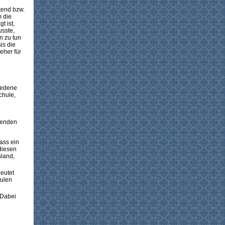
tend bzw.
m die
 ist,
usste,
n zu tun
is die
eher für
iedene
chule,
genden
dass ein
diesen
land,
deutet
hulen
 Dabei