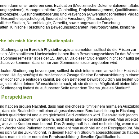
önnen dann unter anderem sein: Evaluation (Medizinische Dokumentationen, Statist
vierungssysteme), Managementlehre (Controlling, Projektmanagement, Qualitätsma
skonzepte), Gesundheitsförderung und Prävention (Anwendungsorientiere Pädag
 Gesundheitspsychologie), theoretische Forschung (Pharmakologie,
ftliche Studien, Neurobiologie, Genetik), sowie angewandte Forschung
ften, Klinische Forschung an Bewegungsapparaten, Neuropsychatrie, klinische
rbe ich mich für einen Studienplatz
n Studiengang im
Bereich Physiotherapie
anzumelden, solltest du die Fristen zur
en. Alle staatlichen Hochschulen haben ihren Bewerbungsschluss für das Winte
das Sommersemester ist es der 15. Januar. Da dieser Studiengang nicht so häufig g
urchaus vorkommen, dass er nur zum Sommersemester angeboten wird.
n dualen Studiengang bevorzugen, solltest du dich informieren, an welcher Hochsch
nnst. Häufig benötigst du zunächst die Zusage für eine Berufsausbildung in einem
ner Hochschule eintragen kannst. Bei den Betrieben bewirbst du dich am besten üb
agst direkt in deinem Wunschbetrieb nach, ob sie dir diese Möglichkeit bieten kö
 Studiengang findest du auf unserer Seite unter dem Thema „duales Studium“.
e Perspektiven
ng hat den großen Nachteil, dass man gleichgestellt mit einem normalen Auszubi
so, dass ein Realschüler mit einer abgeschlossenen Berufsausbildung in Richtung
leich qualifiziert ist und auch gleichviel Geld verdienen wird. Dies wird sich jedoch
 nächsten Jahrzenten verändern, noch ist es aber leider nicht so weit. Man arbeitet 
, wie viele Kunden man betreut. Das Grundgehalt ist dabei recht niedrig, wenn ma
den Woche viele Patienten betreut, verdient man auch viel an der Rezeptgebühr. M
es sich für die Zukunft lohnt, in diesem Fach ein Studium abgeschlossen zu haben,
 dass man mit einer normalen Berufsausbildung dieselbe Qualifikation hat.