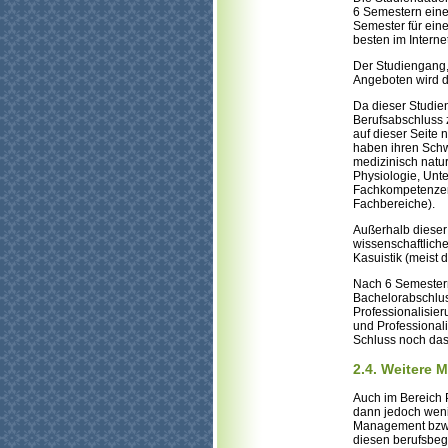
6 Semestern eine
Semester für ein
besten im Internet
Der Studiengang,
Angeboten wird d
Da dieser Studie
Berufsabschluss 
auf dieser Seite 
haben ihren Schw
medizinisch natu
Physiologie, Un
Fachkompetenzen 
Fachbereiche).
Außerhalb dieser
wissenschaftliche
Kasuistik (meist 
Nach 6 Semestern
Bachelorabschluss
Professionalisie
und Professionali
Schluss noch das
2.4. Weitere 
Auch im Bereich P
dann jedoch weni
Management bzw. 
diesen berufsbegl