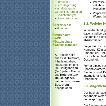
-
Lernspiele
Interesse
-
Lernumgebung
mit Mensc
-
Inhaltsangabe
Menschen 
Gedichtinterpretation
Vorprakti
-
Gedichtanalyse
Wunschhoc
-
Literaturepochen
2.2. Welche H
Lernvideos:
-
Allgemein
In Deutschland g
davon sind beruf
Impressum
Akademien bieten
AGB
abzuschließen.
Datenschutz
Cookie Manager
Folgende Hochsch
Hamburg, Köln u
Emden/Leer, Phil
Auf dieser Seite
Hochschule Heide
findest du Referate,
Gesundheit.
Inhaltsangaben,
Hausarbeiten und
Ferner gibt es no
Hausaufgaben zu
Sportphysiothera
(fast) jedem Thema.
Studiums sind: D
Die
Referate
bzw.
International U
Hausaufgaben
Osnabrück.
werden von unseren
Besuchern
2.3. Allgemei
hochgeladen.
Der Bachelorstud
behandeln werden.
und ursprünglich
Die Studiendauer