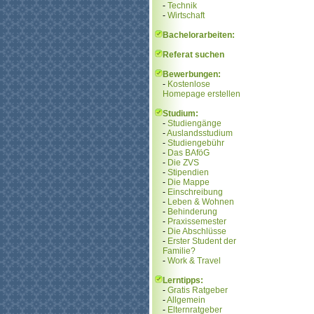
-
Technik
-
Wirtschaft
Bachelorarbeiten:
Referat suchen
Bewerbungen:
-
Kostenlose
Homepage erstellen
Studium:
-
Studiengänge
-
Auslandsstudium
-
Studiengebühr
-
Das BAföG
-
Die ZVS
-
Stipendien
-
Die Mappe
-
Einschreibung
-
Leben & Wohnen
-
Behinderung
-
Praxissemester
-
Die Abschlüsse
-
Erster Student der
Familie?
-
Work & Travel
Lerntipps:
-
Gratis Ratgeber
-
Allgemein
-
Elternratgeber