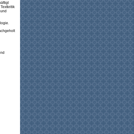
äftigt
Textkritik
e und
logie.
achgeholt
und