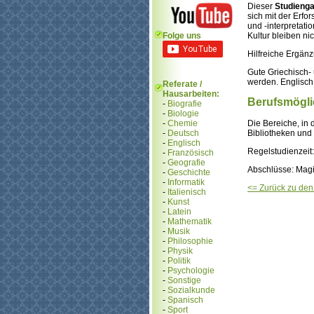
Dieser
Studieng
sich mit der Erfo
und -interpretati
Folge uns
Kultur bleiben ni
Hilfreiche Ergän
Gute Griechisch-
werden. Englisch,
Referate /
Hausarbeiten:
Berufsmögli
-
Biografie
-
Biologie
Die Bereiche, in 
-
Chemie
Bibliotheken und
-
Deutsch
-
Englisch
Regelstudienzeit
-
Französisch
-
Geografie
Abschlüsse: Magi
-
Geschichte
-
Informatik
<= Zurück zu de
-
Italienisch
-
Kunst
-
Latein
-
Mathematik
-
Musik
-
Philosophie
-
Physik
-
Politik
-
Psychologie
-
Sonstige
-
Sozialkunde
-
Spanisch
-
Sport