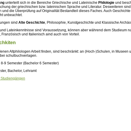
ang
unterteilt sich in die Bereiche Griechische und Lateinische
Philologie
und besch
rschung der griechischen bzw. lateinischen Sprache und Literatur. Desweiteren sind 
on und die Überprüfung auf Originalität Bestandteil dieses Faches. Auch Geschicht
cht unbeachtet.
zungen sind
Alte Geschichte
, Philosophie, Kunstgeschichte und Klassische Archäo
 und Lateinkenntnisse sind Voraussetzung, können aber während dem Studieum n
 Französisch und Italienisch aind auch von Vorteil.
chkiten
denen Altphilologen Arbeit finden, sind beschränkt: an (Hoch-)Schulen, in Museen 
 bei schulbuchverlagen.
: 8-9 Semester (Bachelor 6 Semester)
ster, Bachelor, Lehramt
n Studiengängen