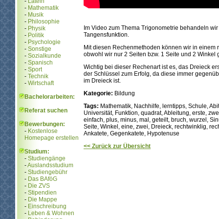
-
Latein
-
Mathematik
-
Musik
-
Philosophie
Im Video zum Thema Trigonometrie behandeln wir 
-
Physik
Tangensfunktion.
-
Politik
-
Psychologie
Mit diesen Rechenmethoden können wir in einem re
-
Sonstige
obwohl wir nur 2 Seiten bzw. 1 Seite und 2 Winke
-
Sozialkunde
-
Spanisch
Wichtig bei dieser Rechenart ist es, das Dreieck e
-
Sport
der Schlüssel zum Erfolg, da diese immer gegenübe
-
Technik
im Dreieck ist.
-
Wirtschaft
Kategorie:
Bildung
Bachelorarbeiten:
Tags:
Mathematik, Nachhilfe, lerntipps, Schule, Abit
Referat suchen
Universität, Funktion, quadrat, Ableitung, erste, zw
einfach, plus, minus, mal, geteilt, bruch, wurzel, 
Bewerbungen:
Seite, Winkel, eine, zwei, Dreieck, rechtwinklig, r
-
Kostenlose
Ankatete, Gegenkatete, Hypotenuse
Homepage erstellen
<< Zurück zur Übersicht
Studium:
-
Studiengänge
-
Auslandsstudium
-
Studiengebühr
-
Das BAföG
-
Die ZVS
-
Stipendien
-
Die Mappe
-
Einschreibung
-
Leben & Wohnen