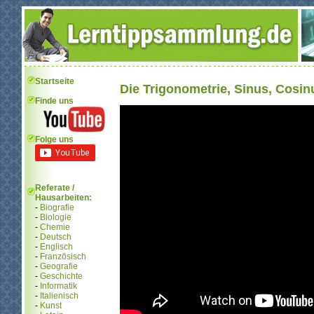
Startseite
Die Trigonometrie, Sinus, Cosi
Finde uns
Folge uns
Referate /
Hausarbeiten:
-
Biografie
-
Biologie
-
Chemie
-
Deutsch
-
Englisch
-
Französisch
-
Geografie
-
Geschichte
-
Informatik
-
Italienisch
-
Kunst