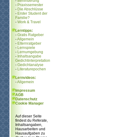
-
Behinderung
-
Praxissemester
-
Die Abschlüsse
-
Erster Student der
Familie?
-
Work & Travel
Lerntipps:
-
Gratis Ratgeber
-
Allgemein
-
Elternratgeber
-
Lernspiele
-
Lernumgebung
-
Inhaltsangabe
Gedichtinterpretation
-
Gedichtanalyse
-
Literaturepochen
Lernvideos:
-
Allgemein
Impressum
AGB
Datenschutz
Cookie Manager
Auf dieser Seite
findest du Referate,
Inhaltsangaben,
Hausarbeiten und
Hausaufgaben zu