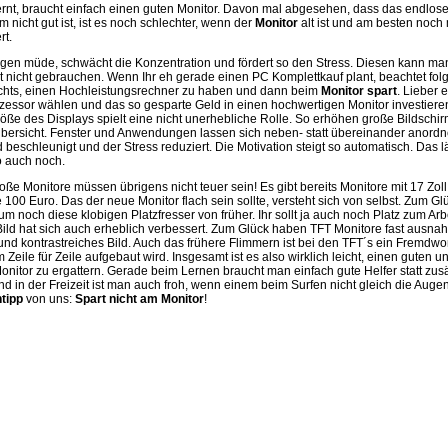
ernt, braucht einfach einen guten Monitor. Davon mal abgesehen, dass das endlos
m nicht gut ist, ist es noch schlechter, wenn der
Monitor
alt ist und am besten noch
rt.
gen müde, schwächt die Konzentration und fördert so den Stress. Diesen kann ma
 nicht gebrauchen. Wenn Ihr eh gerade einen PC Komplettkauf plant, beachtet fol
ichts, einen Hochleistungsrechner zu haben und dann beim
Monitor spart
. Lieber 
essor wählen und das so gesparte Geld in einen hochwertigen Monitor investiere
öße des Displays spielt eine nicht unerhebliche Rolle. So erhöhen große Bildschi
bersicht. Fenster und Anwendungen lassen sich neben- statt übereinander anordn
d beschleunigt und der Stress reduziert. Die Motivation steigt so automatisch. Das l
so auch noch.
ße Monitore müssen übrigens nicht teuer sein! Es gibt bereits Monitore mit 17 Zoll
100 Euro. Das der neue Monitor flach sein sollte, versteht sich von selbst. Zum Gl
noch diese klobigen Platzfresser von früher. Ihr sollt ja auch noch Platz zum Arb
ild hat sich auch erheblich verbessert. Zum Glück haben TFT Monitore fast ausna
 und kontrastreiches Bild. Auch das frühere Flimmern ist bei den TFT´s ein Fremdwo
 Zeile für Zeile aufgebaut wird. Insgesamt ist es also wirklich leicht, einen guten 
nitor zu ergattern. Gerade beim Lernen braucht man einfach gute Helfer statt zusä
nd in der Freizeit ist man auch froh, wenn einem beim Surfen nicht gleich die Auge
tipp
von uns:
Spart nicht am Monitor
!