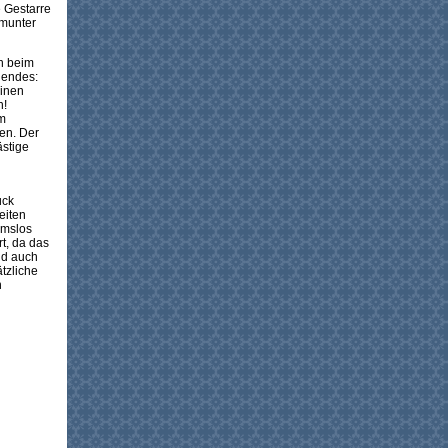
e Gestarre
 munter
n beim
gendes:
einen
n!
rm
en. Der
ästige
ück
eiten
hmslos
rt, da das
und auch
tzliche
n