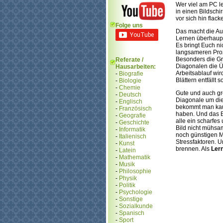
Wer viel am PC l
in einen Bildschir
vor sich hin flacke
Folge uns
Das macht die Au
Lernen überhaupt
Es bringt Euch n
langsameren Proz
Besonders die Gr
Referate /
Diagonalen die Ü
Hausarbeiten:
Arbeitsablauf wir
-
Biografie
Blättern entfällt 
-
Biologie
-
Chemie
Gute und auch gro
-
Deutsch
Diagonale um die 
-
Englisch
bekommt man kaum 
-
Französisch
haben. Und das B
-
Geografie
alle ein scharfes
-
Geschichte
Bild nicht mühsam
-
Informatik
noch günstigen Mo
-
Italienisch
Stressfaktoren. U
-
Kunst
brennen. Als
Lern
-
Latein
-
Mathematik
-
Musik
-
Philosophie
-
Physik
-
Politik
-
Psychologie
-
Sonstige
-
Sozialkunde
-
Spanisch
-
Sport