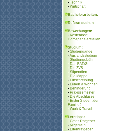
-
Technik
-
Wirtschaft
Bachelorarbeiten:
Referat suchen
Bewerbungen:
-
Kostenlose
Homepage erstellen
Studium:
-
Studiengänge
-
Auslandsstudium
-
Studiengebühr
-
Das BAföG
-
Die ZVS
-
Stipendien
-
Die Mappe
-
Einschreibung
-
Leben & Wohnen
-
Behinderung
-
Praxissemester
-
Die Abschlüsse
-
Erster Student der
Familie?
-
Work & Travel
Lerntipps:
-
Gratis Ratgeber
-
Allgemein
-
Elternratgeber