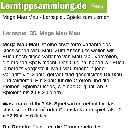
Mega Mau Mau - Lernspiel, Spiele zum Lernen
Lernspiel 35. Mega Mau Mau
Mega Mau Mau
ist eine erweiterte Variante des
klassischen Mau Mau. Zum Abschluss wollen wir
Euch noch diese Variante von Mau Mau vorstellen,
die großen Spaß macht. Das Original haben wir Euch
ja bereits vorgestellt. Mau Mau macht in jeder
Variante viel Spaß, gefragt sind geschicktes
Denken
und taktieren. Ein Spaß für die Großen und die
Kleinen. Spielbar ist es, wie das Original, ab 2
Spielern bis zu 5 Spielern.
Was braucht Ihr?
Als
Spielkarten
nehmt Ihr das
klassische Rommé oder Canasta Kartenspiel, also 2
x 52 Blatt + 6 Joker
Die Regeln:
Es gelten die Grundregeln des