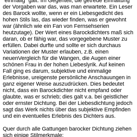
"einmalig" galt. Im Gegenteil, die getreue Einhaltung
der Vorgaben war das, was man erwartete. Ein Leser
des Barock wollte, wenn er ein Liebesgedicht des
hohen Stils las, das wieder finden, was er gewohnt
war (ähnlich wie ein Fan von Fernsehserien
heutzutage). Der Wert eines Barockdichters maß sich
daran, ob er fähig war, das vorgegebene Muster zu
erfüllen. Dabei durfte und sollte er sich durchaus
Variationen der Muster erlauben, z.B. einen
neuenVergleich für die Wangen, die Augen einer
schönen Frau in der hohen Liebeslyrik. Auf keinen
Fall ging es darum, subjektive und einmalige
Erlebnisse, ureigenste persönliche Anschauungen in
ganz eigener Weise auszudrücken. Dies bedeutet
nicht, dass ein Barockdichter nicht empfand oder
glaubte, was er schrieb; dies galt v.a. bei geistlicher
oder ernster Dichtung. Bei der Liebesdichtung jedoch
sagt das Werk nichts über das subjektive Empfinden
und ein eventuelles Erlebnis des Dichters aus.
Quer durch alle Gattungen barocker Dichtung ziehen
sich einige Stilmerkmale: