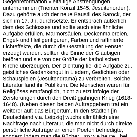
Gegenreformation vielfältige Anstrengungen
unternommen (Trienter Konzil 1545, Jesuitenorden).
Dazu gehörte auch der neue Baustil des Barock, der
sich im 17. Jh. durchsetzte. Er entsprach äußerlich
dem des Schlosses und sollte auch eine ähnliche
Aufgabe erfüllen. Marmorsäulen, Deckenmalereien,
Engel- und Heiligenfiguren, Farben und raffinierte
Lichteffekte, die durch die Gestaltung der Fenster
erzeugt wurden, sollten die Sinne der Gläubigen
betören und sie von der Größe der katholischen
Kirche überzeugen. Der Dichtung fiel die Aufgabe zu,
geistliches Gedankengut in Liedern, Gedichten oder
Schauspielen (Jesuitendrama) zu verbreiten. Solche
Literatur fand ihr Publikum. Die Menschen waren für
Religiöses empfänglich, nicht zuletzt infolge der
Zerstörungen durch den Dreißigjährigen Krieg (1618-
1648). (Neben diesen beiden Auftraggebern trat ein
weiterer auf: das Bürgertum. In den Städten [in
Deutschland v.a. Leipzig] wuchs allmählich eine
Nachfrage nach Literatur, die man nicht durch direkte,
persönliche Aufträge an einen Poeten befriedigte,
sondern indem man die Bücher - so wie heute - bei