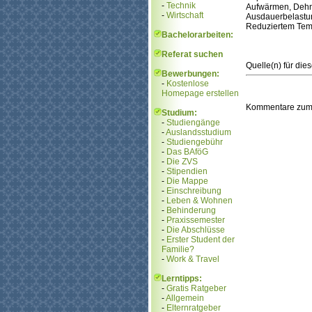
-
Technik
Aufwärmen, Dehn
-
Wirtschaft
Ausdauerbelastun
Reduziertem Te
Bachelorarbeiten:
Referat suchen
Quelle(n) für die
Bewerbungen:
-
Kostenlose
Homepage erstellen
Kommentare zum
Studium:
-
Studiengänge
-
Auslandsstudium
-
Studiengebühr
-
Das BAföG
-
Die ZVS
-
Stipendien
-
Die Mappe
-
Einschreibung
-
Leben & Wohnen
-
Behinderung
-
Praxissemester
-
Die Abschlüsse
-
Erster Student der
Familie?
-
Work & Travel
Lerntipps:
-
Gratis Ratgeber
-
Allgemein
-
Elternratgeber