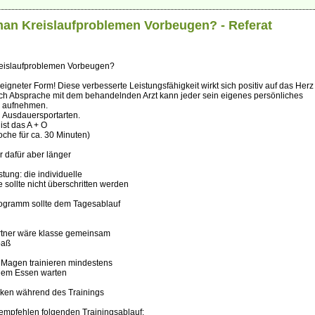
an Kreislaufproblemen Vorbeugen? - Referat
eislaufproblemen Vorbeugen?
eigneter Form! Diese verbesserte Leistungsfähigkeit wirkt sich positiv auf das Her
ach Absprache mit dem behandelnden Arzt kann jeder sein eigenes persönliches
 aufnehmen.
d Ausdauersportarten.
ist das A + O
oche für ca. 30 Minuten)
r dafür aber länger
stung: die individuelle
sollte nicht überschritten werden
rogramm sollte dem Tagesablauf
artner wäre klasse gemeinsam
paß
m Magen trainieren mindestens
dem Essen warten
inken während des Trainings
 empfehlen folgenden Trainingsablauf: