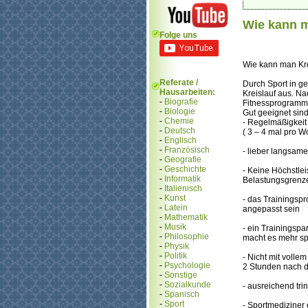
Wie kann m
Folge uns
Wie kann man Kr
Referate /
Durch Sport in ge
Hausarbeiten:
Kreislauf aus. N
-
Biografie
Fitnessprogramm
-
Biologie
Gut geeignet sin
-
Chemie
- Regelmäßigkeit 
-
Deutsch
( 3 – 4 mal pro W
-
Englisch
-
Französisch
- lieber langsame
-
Geografie
-
Geschichte
- Keine Höchstlei
-
Informatik
Belastungsgrenze 
-
Italienisch
-
Kunst
- das Trainingsp
-
Latein
angepasst sein
-
Mathematik
-
Musik
- ein Trainingsp
-
Philosophie
macht es mehr s
-
Physik
-
Politik
- Nicht mit volle
-
Psychologie
2 Stunden nach 
-
Sonstige
-
Sozialkunde
- ausreichend tr
-
Spanisch
-
Sport
- Sportmediziner