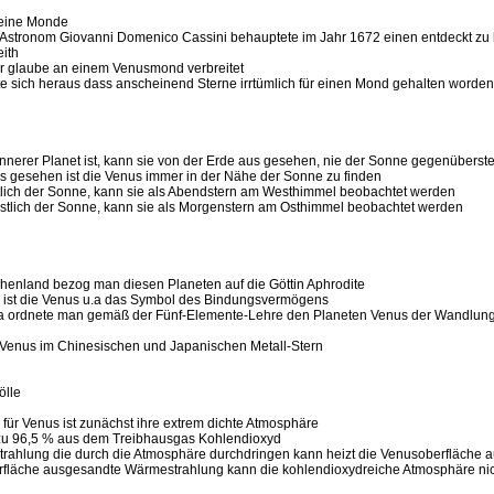
keine Monde
he Astronom Giovanni Domenico Cassini behauptete im Jahr 1672 einen entdeckt zu
eith
er glaube an einem Venusmond verbreitet
llte sich heraus dass anscheinend Sterne irrtümlich für einen Mond gehalten worde
 innerer Planet ist, kann sie von der Erde aus gesehen, nie der Sonne gegenüberst
us gesehen ist die Venus immer in der Nähe der Sonne zu finden
östlich der Sonne, kann sie als Abendstern am Westhimmel beobachtet werden
westlich der Sonne, kann sie als Morgenstern am Osthimmel beobachtet werden
echenland bezog man diesen Planeten auf die Göttin Aphrodite
gie ist die Venus u.a das Symbol des Bindungsvermögens
ina ordnete man gemäß der Fünf-Elemente-Lehre den Planeten Venus der Wandlu
e Venus im Chinesischen und Japanischen Metall-Stern
ölle
h für Venus ist zunächst ihre extrem dichte Atmosphäre
s zu 96,5 % aus dem Treibhausgas Kohlendioxyd
trahlung die durch die Atmosphäre durchdringen kann heizt die Venusoberfläche a
erfläche ausgesandte Wärmestrahlung kann die kohlendioxydreiche Atmosphäre ni