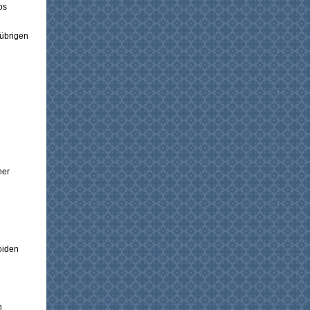
os
 übrigen
her
oiden
h