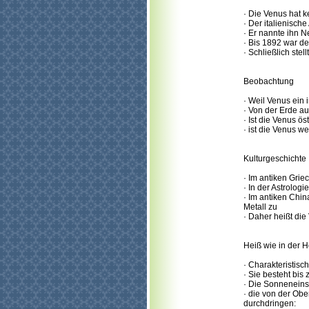
· Die Venus hat 
· Der italienisc
· Er nannte ihn N
· Bis 1892 war d
· Schließlich ste
Beobachtung
· Weil Venus ein
· Von der Erde a
· Ist die Venus 
· ist die Venus 
Kulturgeschichte
· Im antiken Gri
· In der Astrolo
· Im antiken Ch
Metall zu
· Daher heißt di
Heiß wie in der H
· Charakteristisc
· Sie besteht bi
· Die Sonneneins
· die von der Ob
durchdringen: