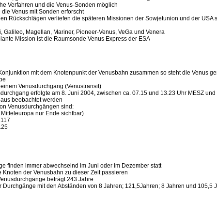
he Verfahren und die Venus-Sonden möglich
 die Venus mit Sonden erforscht
hen Rückschlägen verliefen die späteren Missionen der Sowjetunion und der USA 
i, Galileo, Magellan, Mariner, Pioneer-Venus, VeGa und Venera
plante Mission ist die Raumsonde Venus Express der ESA
ere Konjunktion mit dem Knotenpunkt der Venusbahn zusammen so steht die Venus g
be
 einem Venusdurchgang (Venustransit)
usdurchgang erfolgte am 8. Juni 2004, zwischen ca. 07.15 und 13.23 Uhr MESZ und
 aus beobachtet werden
von Venusdurchgängen sind:
n Mitteleuropa nur Ende sichtbar)
2117
125
e finden immer abwechselnd im Juni oder im Dezember statt
ie Knoten der Venusbahn zu dieser Zeit passieren
 Venusdurchgänge beträgt 243 Jahre
ier Durchgänge mit den Abständen von 8 Jahren; 121,5Jahren; 8 Jahren und 105,5 