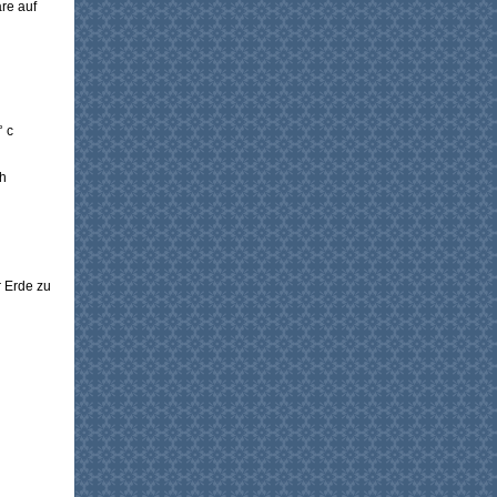
re auf
° c
ch
r Erde zu