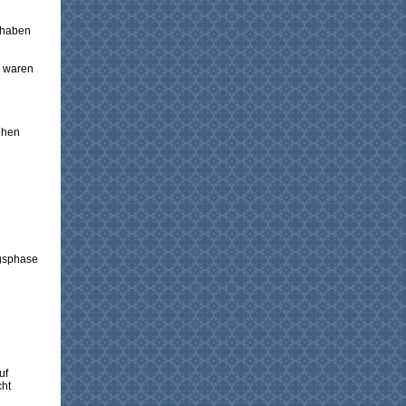
 haben
n waren
ehen
ngsphase
uf
cht