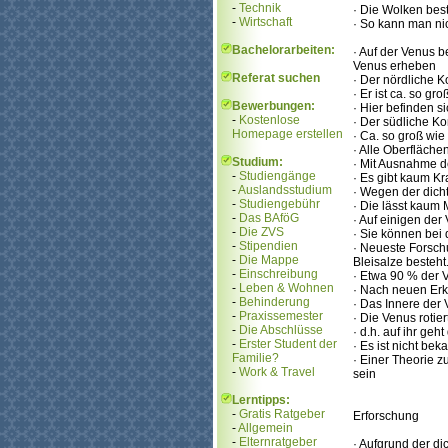
-
Technik
· Die Wolken bes
-
Wirtschaft
· So kann man ni
Bachelorarbeiten:
· Auf der Venus b
Venus erheben
Referat suchen
· Der nördliche Ko
· Er ist ca. so gr
Bewerbungen:
· Hier befinden 
-
Kostenlose
· Der südliche Ko
Homepage erstellen
· Ca. so groß wi
· Alle Oberfläch
Studium:
· Mit Ausnahme 
-
Studiengänge
· Es gibt kaum Kr
-
Auslandsstudium
· Wegen der dich
-
Studiengebühr
· Die lässt kaum 
-
Das BAföG
· Auf einigen de
-
Die ZVS
· Sie können bei
-
Stipendien
· Neueste Forsch
-
Die Mappe
Bleisalze besteht
-
Einschreibung
· Etwa 90 % der 
-
Leben & Wohnen
· Nach neuen Erk
-
Behinderung
· Das Innere der
-
Praxissemester
· Die Venus rotie
-
Die Abschlüsse
· d.h. auf ihr ge
-
Erster Student der
· Es ist nicht be
Familie?
· Einer Theorie z
-
Work & Travel
sein
Lerntipps:
-
Gratis Ratgeber
Erforschung
-
Allgemein
-
Elternratgeber
· Aufgrund der d