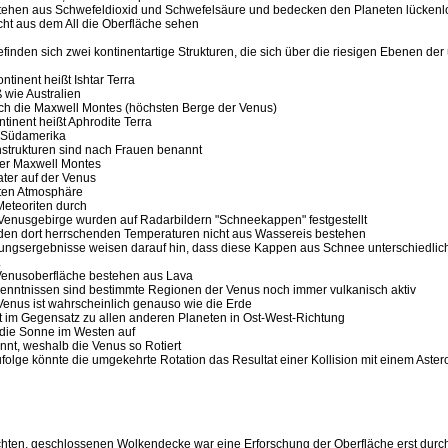
tehen aus Schwefeldioxid und Schwefelsäure und bedecken den Planeten lückenl
cht aus dem All die Oberfläche sehen
efinden sich zwei kontinentartige Strukturen, die sich über die riesigen Ebenen der
ntinent heißt Ishtar Terra
oß wie Australien
sich die Maxwell Montes (höchsten Berge der Venus)
ntinent heißt Aphrodite Terra
e Südamerika
enstrukturen sind nach Frauen benannt
der Maxwell Montes
ater auf der Venus
ten Atmosphäre
Meteoriten durch
r Venusgebirge wurden auf Radarbildern "Schneekappen" festgestellt
 den dort herrschenden Temperaturen nicht aus Wassereis bestehen
ungsergebnisse weisen darauf hin, dass diese Kappen aus Schnee unterschiedlic
.
Venusoberfläche bestehen aus Lava
enntnissen sind bestimmte Regionen der Venus noch immer vulkanisch aktiv
 Venus ist wahrscheinlich genauso wie die Erde
rt im Gegensatz zu allen anderen Planeten in Ost-West-Richtung
ht die Sonne im Westen auf
kannt, weshalb die Venus so Rotiert
ufolge könnte die umgekehrte Rotation das Resultat einer Kollision mit einem Aster
ichten, geschlossenen Wolkendecke war eine Erforschung der Oberfläche erst durc