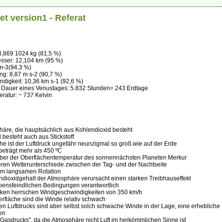
et version1 - Referat
,869 1024 kg (81,5 %)
sser: 12,104 km (95 %)
cm-3(94,3 %)
ng: 8,87 m s-2 (90,7 %)
digkeit: 10,36 km s-1 (92,6 %)
 Dauer eines Venustages: 5.832 Stunden= 243 Erdtage
ratur: ~ 737 Kelvin
häre, die hauptsächlich aus Kohlendioxid besteht
il besteht auch aus Stickstoff
che ist der Luftdruck ungefähr neunzigmal so groß wie auf der Erde
beträgt mehr als 450 ºC
t über der Oberflächentemperatur des sonnennächsten Planeten Merkur
ßeren Wetterunterschiede zwischen der Tag- und der Nachtseite
em langsamen Rotation
ndioxidgehalt der Atmosphäre verursacht einen starken Treibhauseffekt
 lebensfeindlichen Bedingungen verantwortlich
lken herrschen Windgeschwindigkeiten von 350 km/h
erfläche sind die Winde relativ schwach
n Luftdrucks sind aber selbst solch schwache Winde in der Lage, eine erhebliche K
en
"Gasdrucks", da die Atmosphäre nicht Luft im herkömmlichen Sinne ist