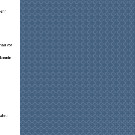
sehr
enau vor
 konnte
Jahren