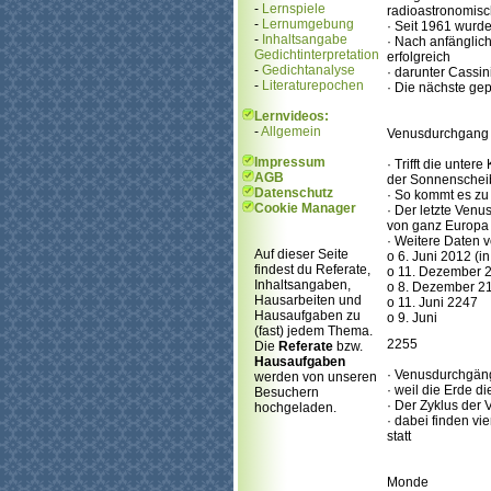
-
Lernspiele
radioastronomisc
-
Lernumgebung
· Seit 1961 wurde
-
Inhaltsangabe
· Nach anfänglic
Gedichtinterpretation
erfolgreich
-
Gedichtanalyse
· darunter Cassin
-
Literaturepochen
· Die nächste ge
Lernvideos:
-
Allgemein
Venusdurchgang
Impressum
· Trifft die unt
AGB
der Sonnenschei
Datenschutz
· So kommt es zu
Cookie Manager
· Der letzte Ven
von ganz Europa
· Weitere Daten 
Auf dieser Seite
o 6. Juni 2012 (i
findest du Referate,
o 11. Dezember 
Inhaltsangaben,
o 8. Dezember 2
Hausarbeiten und
o 11. Juni 2247
Hausaufgaben zu
o 9. Juni
(fast) jedem Thema.
2255
Die
Referate
bzw.
Hausaufgaben
· Venusdurchgäng
werden von unseren
· weil die Erde d
Besuchern
· Der Zyklus der
hochgeladen.
· dabei finden v
statt
Monde