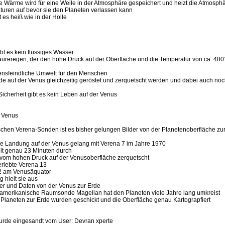
te Wärme wird für eine Weile in der Atmosphäre gespeichert und heizt die Atmosphä
uren auf bevor sie den Planeten verlassen kann
t es heiß wie in der Hölle
ibt es kein flüssiges Wasser
äureregen, der den hohe Druck auf der Oberfläche und die Temperatur von ca. 480
bensfeindliche Umwelt für den Menschen
de auf der Venus gleichzeitig geröstet und zerquetscht werden und dabei auch no
 Sicherheit gibt es kein Leben auf der Venus
 Venus
ischen Verena-Sonden ist es bisher gelungen Bilder von der Planetenoberfläche zu
iche Landung auf der Venus gelang mit Verena 7 im Jahre 1970
elt genau 23 Minuten durch
 vom hohen Druck auf der Venusoberfläche zerquetscht
erlebte Verena 13
82 am Venusäquator
g hielt sie aus
lder und Daten von der Venus zur Erde
-amerikanische Raumsonde Magellan hat den Planeten viele Jahre lang umkreist
Planeten zur Erde wurden geschickt und die Oberfläche genau Kartograpfiert
urde eingesandt vom User: Devran xperte