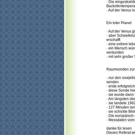
· Die eingestrahl
Backofentemperat
· Auf der Venus is
Ein toter Planet
· Auf der Venus g
· aber Schwefels
erschafft
· eine extrem le
· ein Mensch wür
verdursten
· mit sehr großer
Raumsonden zur
· nur den sowjet
senden
· erste erfolgre
· diese Sonde hi
· sie wurde dann
· Am längsten üb
· sie landete 19
· 127 Minuten lan
· sie schickte Bi
· Die europäisch
· Messdaten vom 
danke für lesen
Dieses Referat w