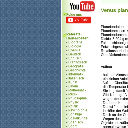
Venus plan
Folge uns
Planetendaten:
Planetenmasse: 4
Referate /
Planetendurchme
Hausarbeiten:
Dichte: 5,204 g 
-
Biografie
Fallbeschleunigu
-
Biologie
Entweichgeschwin
-
Chemie
Rotationsperiode
-
Deutsch
Oberflächentempe
-
Englisch
-
Französisch
-
Geografie
Aufbau:
-
Geschichte
-
Informatik
· hat eine Atmosp
-
Italienisch
· ein kleiner Ante
-
Kunst
· Auf der Oberflä
-
Latein
· die Temperatur 
-
Mathematik
· Sie liegt dami
-
Musik
· Gibt keine grö
-
Philosophie
· wegen der extr
-
Physik
· Der hohe Kohle
-
Politik
· Der ist für die
-
Psychologie
· In Höhe der Wo
-
Sonstige
· Doch an der Ob
-
Sozialkunde
· Wegen des hohe
-
Spanisch
Objekte auszuüb
-
Sport
· normalerweise 