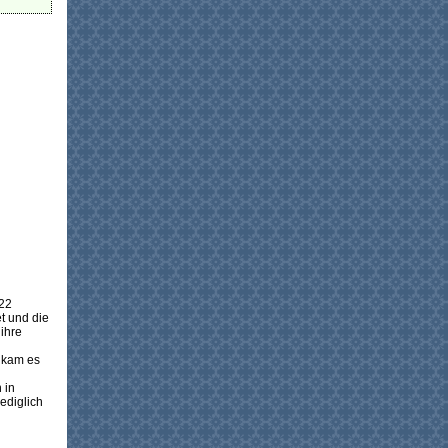
 22
t und die
ihre
 kam es
 in
ediglich