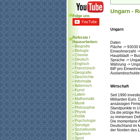
Ungarn - R
Folge uns
Ungarn
Referate /
Hausarbeiten:
Daten
-
Biografie
Fläche -> 93030 
-
Biologie
Einwohnerzahl ->
-
Chemie
Hauptstadt -> Bu
-
Deutsch
Sprache -> Unga
-
Englisch
Währung -> Ungar
-
Französisch
BIP pro Einwohne
-
Geografie
Auslandsschulden
-
Geschichte
-
Informatik
-
Italienisch
Wirtschaft
-
Kunst
-
Latein
Seit 1990 invest
-
Mathematik
Milliarden Euro.
-
Musik
ansässigen Firme
-
Philosophie
Standpunkte in U
-
Physik
Da die jetzige R
-
Politik
zu immensen Defi
-
Psychologie
Die momentane Ar
-
Sonstige
Deutschland im Ma
-
Sozialkunde
der Norden des L
-
Spanisch
-
Sport