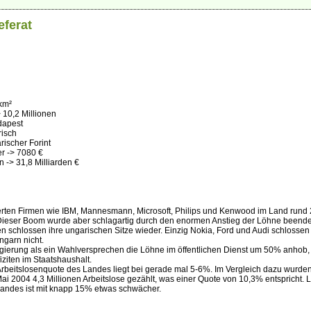
eferat
km²
 10,2 Millionen
dapest
risch
ischer Forint
r -> 7080 €
 -> 31,8 Milliarden €
ierten Firmen wie IBM, Mannesmann, Microsoft, Philips und Kenwood im Land rund
 Dieser Boom wurde aber schlagartig durch den enormen Anstieg der Löhne beende
n schlossen ihre ungarischen Sitze wieder. Einzig Nokia, Ford und Audi schlossen 
ngarn nicht.
egierung als ein Wahlversprechen die Löhne im öffentlichen Dienst um 50% anhob,
ziten im Staatshaushalt.
beitslosenquote des Landes liegt bei gerade mal 5-6%. Im Vergleich dazu wurden
i 2004 4,3 Millionen Arbeitslose gezählt, was einer Quote von 10,3% entspricht. L
andes ist mit knapp 15% etwas schwächer.