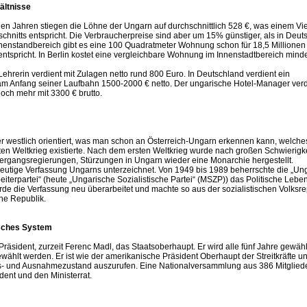
ältnisse
en Jahren stiegen die Löhne der Ungarn auf durchschnittlich 528 €, was einem Vie
hnitts entspricht. Die Verbraucherpreise sind aber um 15% günstiger, als in Deut
nenstandbereich gibt es eine 100 Quadratmeter Wohnung schon für 18,5 Millionen 
ntspricht. In Berlin kostet eine vergleichbare Wohnung im Innenstadtbereich mind
ehrerin verdient mit Zulagen netto rund 800 Euro. In Deutschland verdient ein
am Anfang seiner Laufbahn 1500-2000 € netto. Der ungarische Hotel-Manager verd
och mehr mit 3300 € brutto.
 westlich orientiert, was man schon an Österreich-Ungarn erkennen kann, welche
ten Weltkrieg existierte. Nach dem ersten Weltkrieg wurde nach großen Schwierigke
rgangsregierungen, Stürzungen in Ungarn wieder eine Monarchie hergestellt.
eutige Verfassung Ungarns unterzeichnet. Von 1949 bis 1989 beherrschte die „Un
beiterpartei“ (heute „Ungarische Sozialistische Partei“ (MSZP)) das Politische Lebe
de die Verfassung neu überarbeitet und machte so aus der sozialistischen Volksre
he Republik.
tisches System
 Präsident, zurzeit Ferenc Madl, das Staatsoberhaupt. Er wird alle fünf Jahre gewähl
wählt werden. Er ist wie der amerikanische Präsident Oberhaupt der Streitkräfte u
s- und Ausnahmezustand auszurufen. Eine Nationalversammlung aus 386 Mitglied
dent und den Ministerrat.