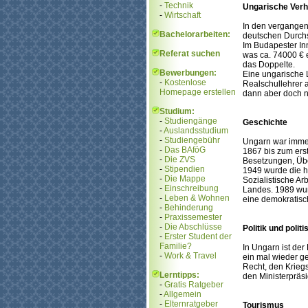
-
Technik
Ungarische Verh
-
Wirtschaft
In den vergangen
Bachelorarbeiten:
deutschen Durchsc
Im Budapester In
Referat suchen
was ca. 74000 € e
das Doppelte.
Bewerbungen:
Eine ungarische L
-
Kostenlose
Realschullehrer 
Homepage erstellen
dann aber doch n
Studium:
-
Studiengänge
Geschichte
-
Auslandsstudium
-
Studiengebühr
Ungarn war immer
-
Das BAföG
1867 bis zum ers
-
Die ZVS
Besetzungen, Übe
-
Stipendien
1949 wurde die h
-
Die Mappe
Sozialistische Ar
-
Einschreibung
Landes. 1989 wur
-
Leben & Wohnen
eine demokratisc
-
Behinderung
-
Praxissemester
-
Die Abschlüsse
Politik und poli
-
Erster Student der
Familie?
In Ungarn ist der
-
Work & Travel
ein mal wieder ge
Recht, den Krieg
Lerntipps:
den Ministerpräsi
-
Gratis Ratgeber
-
Allgemein
-
Elternratgeber
Tourismus