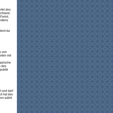
rtel des
schland.
Forint,
estens
ient da
s von
iten mit
garische
n des
publik
t und darf
nd hat das
ern wählt