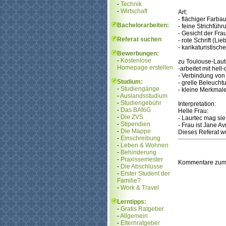
-
Technik
-
Wirtschaft
Art:
- flächiger Farba
Bachelorarbeiten:
- feine Strichführ
- Gesicht der Fra
Referat suchen
- rote Schrift (Lie
- karikaturistis
Bewerbungen:
-
Kostenlose
zu Toulouse-Laut
Homepage erstellen
-arbeitet mit hell
- Verbindung von 
Studium:
- grelle Beleucht
-
Studiengänge
- kleine Merkmale
-
Auslandsstudium
-
Studiengebühr
Interpretation:
-
Das BAföG
Helle Frau:
-
Die ZVS
- Laurtec mag si
-
Stipendien
- Frau ist Jane A
-
Die Mappe
Dieses Referat w
-
Einschreibung
-
Leben & Wohnen
-
Behinderung
-
Praxissemester
Kommentare zum
-
Die Abschlüsse
-
Erster Student der
Familie?
-
Work & Travel
Lerntipps:
-
Gratis Ratgeber
-
Allgemein
-
Elternratgeber