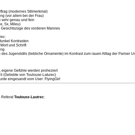
uftrag (modernes Stilmerkmal)
ung (vor allem bei der Frau)
u sehr genau und fein
be, Sx, Mileu)
che Gesichtszüge des vorderen Mannes
rec:
-dunkel Kontrasten
Wort und Schrift
ung
 des Jugendstils (liebliche Ornamente) im Kontrast zum rauen Alltag der Pariser U
e, eigene Gefühle werden proheziert
vril (Geliebte von Toulouse-Laturec)
urde eingesandt vom User: FlyingGirl
 Referat
Toulouse-Lautrec
: