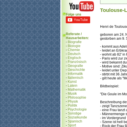
Toulouse-L
Folge uns
Henri de Toulous
Referate /
geboren am 24. 
Hausarbeiten:
gestorben am 9.
-
Biografie
-
Biologie
- kommt aus Adels
-
Chemie
- leidet an Erbkra
-
Deutsch
- wohnt ab 82' in 
-
Englisch
- Paris wird zur 
-
Französisch
- wird bekannt du
-
Geografie
- Motive sind: Z
-
Geschichte
- leidet unter De
-
Informatik
- stirbt mit 36 Jah
-
Italienisch
- gilt heute als 
-
Kunst
-
Latein
Bildbeispiel:
-
Mathematik
-
Musik
"Die Goule im Mo
-
Philosophie
-
Physik
Beschreibung des
-
Politik
- zeigt Tanzszen
-
Psychologie
- eine Frau tanzt
-
Sonstige
- Männermenge st
-
Sozialkunde
- im Vordergrund 
-
Spanisch
- Szene ist hell b
-
Sport
- Rock der Frau fäl