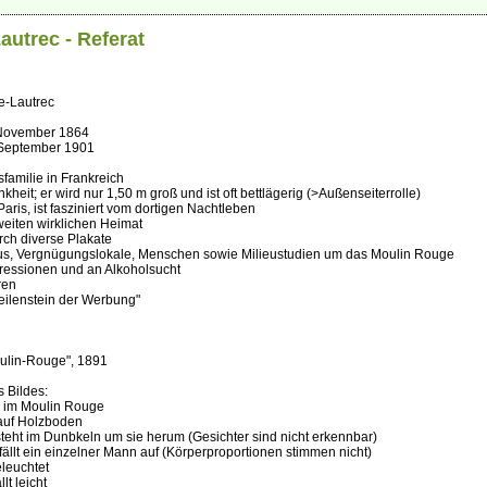
autrec - Referat
e-Lautrec
November 1864
 September 1901
familie in Frankreich
nkheit; er wird nur 1,50 m groß und ist oft bettlägerig (>Außenseiterrolle)
Paris, ist fasziniert vom dortigen Nachtleben
zweiten wirklichen Heimat
rch diverse Plakate
ikus, Vergnügungslokale, Menschen sowie Milieustudien um das Moulin Rouge
pressionen und an Alkoholsucht
ren
"Meilenstein der Werbung"
ulin-Rouge", 1891
 Bildes:
e im Moulin Rouge
 auf Holzboden
eht im Dunbkeln um sie herum (Gesichter sind nicht erkennbar)
fällt ein einzelner Mann auf (Körperproportionen stimmen nicht)
eleuchtet
lt leicht