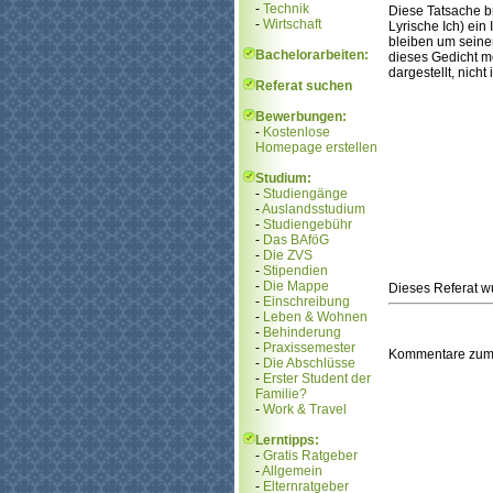
-
Technik
Diese Tatsache b
-
Wirtschaft
Lyrische Ich) ei
bleiben um seine
Bachelorarbeiten:
dieses Gedicht m
dargestellt, nicht
Referat suchen
Bewerbungen:
-
Kostenlose
Homepage erstellen
Studium:
-
Studiengänge
-
Auslandsstudium
-
Studiengebühr
-
Das BAföG
-
Die ZVS
-
Stipendien
-
Die Mappe
Dieses Referat 
-
Einschreibung
-
Leben & Wohnen
-
Behinderung
-
Praxissemester
Kommentare zum
-
Die Abschlüsse
-
Erster Student der
Familie?
-
Work & Travel
Lerntipps:
-
Gratis Ratgeber
-
Allgemein
-
Elternratgeber