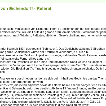
von Eichendorff - Referat
Sehunsucht" von Joseph von Eichendorff geht es um jemanden der sich gerade eins
erreisen möchte, wie die Leute die gerade draußen die schöne Sommernacht gen
 sehnt sich nach Wäldern, Palästen, Mädchen, Gesellschaft und nach einer schöne
ndorff schrieb 1834 das gedicht "Sehnsucht". Das Gedicht besteht aus 3 Strophen 
 Das ganze Gedicht über wurde der Kreuzreim verwendet, d.h. a b a b.
 dem Leser eine viel Zahl von Adjektiven ins auge, welche das Gefühl Fernweh verde
"einsam, weite Ferne, stilles Land, etc."
schreibt ein Lyrisches Ich die ruhige und romantische Natur welche es umgiebt. D
m Ich das Verlangen nach Ferne. Dies spiegelt sich in dem Satz "Ach, wer da mitre
 7 wieder. Die Evokation "Ach" (gefühlsbedingter Ausbruch)unterstreicht das Gefühl 
lich.
 Analyse kurz beschrieben handelt es sich beim Inhalt des Gedichtes um das Them
as damit einhergehende Fernweh.
Sehnsucht", die vielen Adjektive sowie das starke beim Leser hervorgerufene Gefüh
ntik und Sehnsucht, zeigt dies deutlich. Ab Zeile 13 fangen 2 junge, am Bergesha
 Gesellen an zu singen. Ihr Gesang kündet von fernen Ländern, indenen es inmitt
ern (Z.14) vom Mond beschienene Paläste gibt (z.20). In den übrigen Zeilen (13-
ispiele für eine stille, romantische und intakte Natur aufgeführt die des Lesers Em
flussen. Eine weitere, wichtige Textstelle ist das Verb "sich stürzen" in Zeile 16.
Leser das Verlangen aus, sich ungehämmt in diese Natur zu "stürzen".