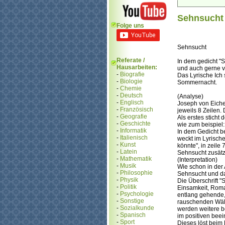
Sehnsucht 
Folge uns
Sehnsucht
Referate /
In dem gedicht "
Hausarbeiten:
und auch gerne v
-
Biografie
Das Lyrische Ich
-
Biologie
Sommernacht.
-
Chemie
-
Deutsch
(Analyse)
-
Englisch
Joseph von Eiche
-
Französisch
jeweils 8 Zeilen.
-
Geografie
Als erstes sticht
-
Geschichte
wie zum beispiel: 
-
Informatik
In dem Gedicht be
-
Italienisch
weckt im Lyrische
-
Kunst
könnte", in zeile
-
Latein
Sehnsucht zusätz
-
Mathematik
(Interpretation)
-
Musik
Wie schon in der
-
Philosophie
Sehnsucht und d
-
Physik
Die Überschrift "
-
Politik
Einsamkeit, Roma
-
Psychologie
entlang gehende,
-
Sonstige
rauschenden Wäld
-
Sozialkunde
werden weitere be
-
Spanisch
im positiven beein
-
Sport
Dieses löst beim 