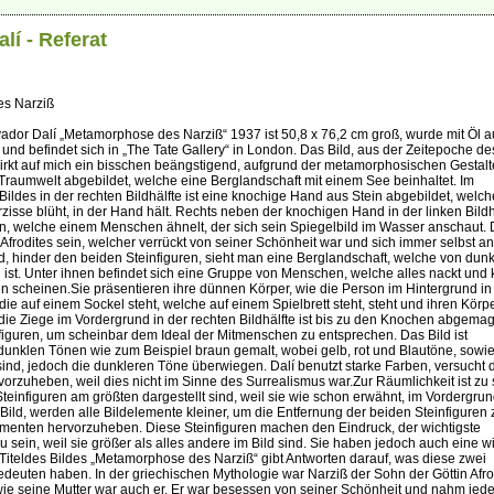
lí - Referat
s Narziß
ador Dalí „Metamorphose des Narziß“ 1937 ist 50,8 x 76,2 cm groß, wurde mit Öl a
nd befindet sich in „The Tate Gallery“ in London. Das Bild, aus der Zeitepoche de
wirkt auf mich ein bisschen beängstigend, aufgrund der metamorphosischen Gestalt
 Traumwelt abgebildet, welche eine Berglandschaft mit einem See beinhaltet. Im
ildes in der rechten Bildhälfte ist eine knochige Hand aus Stein abgebildet, welche
isse blüht, in der Hand hält. Rechts neben der knochigen Hand in der linken Bildhä
n, welche einem Menschen ähnelt, der sich sein Spiegelbild im Wasser anschaut. 
frodites sein, welcher verrückt von seiner Schönheit war und sich immer selbst a
d, hinder den beiden Steinfiguren, sieht man eine Berglandschaft, welche von dun
st. Unter ihnen befindet sich eine Gruppe von Menschen, welche alles nackt und 
n scheinen.Sie präsentieren ihre dünnen Körper, wie die Person im Hintergrund in
, die auf einem Sockel steht, welche auf einem Spielbrett steht, steht und ihren Körp
die Ziege im Vordergrund in der rechten Bildhälfte ist bis zu den Knochen abgemag
figuren, um scheinbar dem Ideal der Mitmenschen zu entsprechen. Das Bild ist
 dunklen Tönen wie zum Beispiel braun gemalt, wobei gelb, rot und Blautöne, sowi
ind, jedoch die dunkleren Töne überwiegen. Dalí benutzt starke Farben, versucht 
vorzuheben, weil dies nicht im Sinne des Surrealismus war.Zur Räumlichkeit ist zu
teinfiguren am größten dargestellt sind, weil sie wie schon erwähnt, im Vordergrun
ild, werden alle Bildelemente kleiner, um die Entfernung der beiden Steinfiguren
lementen hervorzuheben. Diese Steinfiguren machen den Eindruck, der wichtigste
 sein, weil sie größer als alles andere im Bild sind. Sie haben jedoch auch eine w
Titeldes Bildes „Metamorphose des Narziß“ gibt Antworten darauf, was diese zwei
edeuten haben. In der griechischen Mythologie war Narziß der Sohn der Göttin Afro
e seine Mutter war auch er. Er war besessen von seiner Schönheit und nahm jed