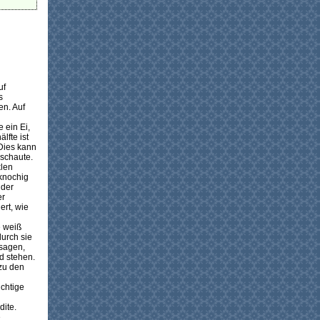
uf
s
en. Auf
 ein Ei,
lfte ist
Dies kann
nschaute.
klen
knochig
 der
er
ert, wie
e weiß
durch sie
 sagen,
d stehen.
 zu den
ichtige
dite.
e