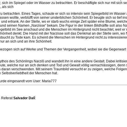
 sich im Spiegel oder im Wasser zu betrachten. Er beschäftigte sich nur mit sich se
, als sich
 betrachten. Eines Tages, schaute er sich so intensiv sein Spiegelbild im Wasser 
assen wollte, verblüfft von seiner unsterblichen Schönheit. Er beugte sich so tief in
el und ertrank. An der Stelle, wo er starb wuchs einige Zeit später eine Blume, welch
und seinen Namen „Narzisse“ bekam. Die Figur in der linken Bildhälfte soll also Na
egelbild im See anschaut und die Menschen im Hintergrund nicht beachtet, weil er 
hönheit denkt. Die Hand mit der Narzisse soll das Denkmal an der Stelle sein, wo 
tsucht zu Tode kam. Es scheint die Menschen im Hintergrund nicht zu interessiere
ur an sich und an ihre Schönheit.
 bezogen sich auf Werke und Themen der Vergangenheit, wobei sie die Gegenwart k
thos des Schönlings Narziß und wandelt ihn in eine andere Gestalt. Dabei kritisiert
te, welche nur an sich denken und Tod und Gewalt völlig vernachlässigen, denn 
daran verschwenden. Mit seinem Traumbild versucht er zu zeigen, welche Folgen
 Selbstverliebtheit der Menschen hat.
urde eingesandt vom User: Maria777
 Referat
Salvador Dalí
: