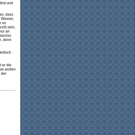
lbst und
an, dass
s Wasser,
e so
rziß sein,
nur an
Narziss
n, denn
ritisch
 er die
sie wollen
 der