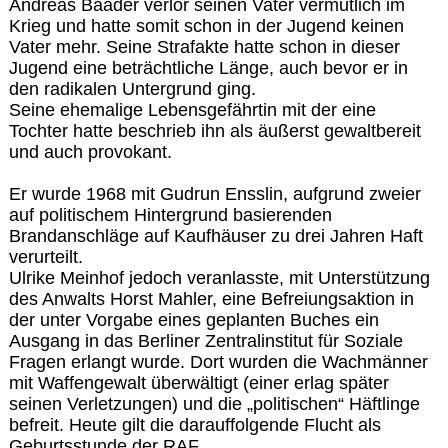
Andreas Baader verlor seinen Vater vermutlich im
Krieg und hatte somit schon in der Jugend keinen
Vater mehr. Seine Strafakte hatte schon in dieser
Jugend eine beträchtliche Länge, auch bevor er in
den radikalen Untergrund ging.
Seine ehemalige Lebensgefährtin mit der eine
Tochter hatte beschrieb ihn als äußerst gewaltbereit
und auch provokant.
Er wurde 1968 mit Gudrun Ensslin, aufgrund zweier
auf politischem Hintergrund basierenden
Brandanschläge auf Kaufhäuser zu drei Jahren Haft
verurteilt.
Ulrike Meinhof jedoch veranlasste, mit Unterstützung
des Anwalts Horst Mahler, eine Befreiungsaktion in
der unter Vorgabe eines geplanten Buches ein
Ausgang in das Berliner Zentralinstitut für Soziale
Fragen erlangt wurde. Dort wurden die Wachmänner
mit Waffengewalt überwältigt (einer erlag später
seinen Verletzungen) und die „politischen“ Häftlinge
befreit. Heute gilt die darauffolgende Flucht als
Geburtsstunde der RAF.