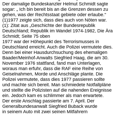
Der damalige Bundeskanzler Helmut Schmidt sagte
sogar: „ Ich bin bereit bis an die Grenzen dessen zu
gehen, was der Rechtsstaat gebiete oder erlaube."
(1)1977 zeigte sich, dass dies auch von Nöten war.
(1): Zitat aus „Geschichte der Bundesrepublik
Deutschland; Republik im Wandel 1974-1982, Die Ära
Schmidt; Seite 75 oben
1977 war der Höhepunkt des Terrorismusses in
Deutschland erreicht. Auch die Polizei vermutete dies.
Denn bei einer Hausdurchsuchung des ehemaligen
Baader/Meinhof-Anwalts Siegfried Haag, die am 30.
November 1976 stattfand, fand man Unterlagen,
woraus man erfuhr, dass die RAF eine Reihe von
Geiselnahmen, Morde und Anschläge plante. Die
Polizei vermutete, dass dies 1977 passieren sollte
und machte sich bereit. Man schmiedete Notfallpläne
und stellte die Polizisten auf die nahenden Ereignisse
ein. Jedoch kam es schlimmer als man erwartete.
Der erste Anschlag passierte am 7. April. Der
Generalbundesanwalt Siegfried Buback wurde
in seinem Auto mit zwei seinen Mitfahrern