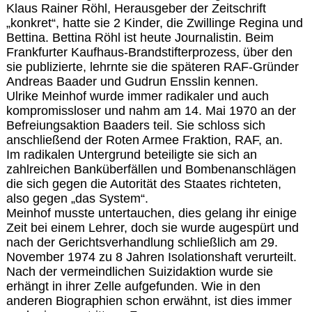
Klaus Rainer Röhl, Herausgeber der Zeitschrift
„konkret“, hatte sie 2 Kinder, die Zwillinge Regina und
Bettina. Bettina Röhl ist heute Journalistin. Beim
Frankfurter Kaufhaus-Brandstifterprozess, über den
sie publizierte, lehrnte sie die späteren RAF-Gründer
Andreas Baader und Gudrun Ensslin kennen.
Ulrike Meinhof wurde immer radikaler und auch
kompromissloser und nahm am 14. Mai 1970 an der
Befreiungsaktion Baaders teil. Sie schloss sich
anschließend der Roten Armee Fraktion, RAF, an.
Im radikalen Untergrund beteiligte sie sich an
zahlreichen Banküberfällen und Bombenanschlägen
die sich gegen die Autorität des Staates richteten,
also gegen „das System“.
Meinhof musste untertauchen, dies gelang ihr einige
Zeit bei einem Lehrer, doch sie wurde augespürt und
nach der Gerichtsverhandlung schließlich am 29.
November 1974 zu 8 Jahren Isolationshaft verurteilt.
Nach der vermeindlichen Suizidaktion wurde sie
erhängt in ihrer Zelle aufgefunden. Wie in den
anderen Biographien schon erwähnt, ist dies immer