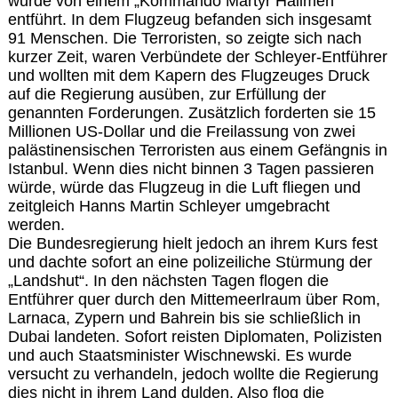
wurde von einem „Kommando Martyr Halimeh
entführt. In dem Flugzeug befanden sich insgesamt
91 Menschen. Die Terroristen, so zeigte sich nach
kurzer Zeit, waren Verbündete der Schleyer-Entführer
und wollten mit dem Kapern des Flugzeuges Druck
auf die Regierung ausüben, zur Erfüllung der
genannten Forderungen. Zusätzlich forderten sie 15
Millionen US-Dollar und die Freilassung von zwei
palästinensischen Terroristen aus einem Gefängnis in
Istanbul. Wenn dies nicht binnen 3 Tagen passieren
würde, würde das Flugzeug in die Luft fliegen und
zeitgleich Hanns Martin Schleyer umgebracht
werden.
Die Bundesregierung hielt jedoch an ihrem Kurs fest
und dachte sofort an eine polizeiliche Stürmung der
„Landshut“. In den nächsten Tagen flogen die
Entführer quer durch den Mittemeerlraum über Rom,
Larnaca, Zypern und Bahrein bis sie schließlich in
Dubai landeten. Sofort reisten Diplomaten, Polizisten
und auch Staatsminister Wischnewski. Es wurde
versucht zu verhandeln, jedoch wollte die Regierung
dies nicht in ihrem Land dulden. Also flog die