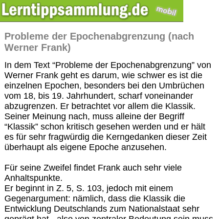
Probleme der Epochenabgrenzung (nach
Werner Frank)
In dem Text “Probleme der Epochenabgrenzung” von
Werner Frank geht es darum, wie schwer es ist die
einzelnen Epochen, besonders bei den Umbrüchen
vom 18, bis 19. Jahrhundert, scharf voneinander
abzugrenzen. Er betrachtet vor allem die Klassik.
Seiner Meinung nach, muss alleine der Begriff
“Klassik” schon kritisch gesehen werden und er hält
es für sehr fragwürdig die Kerngedanken dieser Zeit
überhaupt als eigene Epoche anzusehen.
Für seine Zweifel findet Frank auch sehr viele
Anhaltspunkte.
Er beginnt in Z. 5, S. 103, jedoch mit einem
Gegenargument: nämlich, dass die Klassik die
Entwicklung Deutschlands zum Nationalstaat sehr
geprägt hat - also von zentraler Bedeutung sein muss