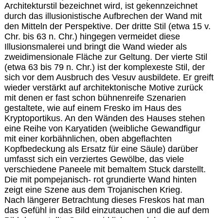
Architekturstil bezeichnet wird, ist gekennzeichnet
durch das illusionistische Aufbrechen der Wand mit
den Mitteln der Perspektive. Der dritte Stil (etwa 15 v.
Chr. bis 63 n. Chr.) hingegen vermeidet diese
Illusionsmalerei und bringt die Wand wieder als
zweidimensionale Fläche zur Geltung. Der vierte Stil
(etwa 63 bis 79 n. Chr.) ist der komplexeste Stil, der
sich vor dem Ausbruch des Vesuv ausbildete. Er greift
wieder verstärkt auf architektonische Motive zurück
mit denen er fast schon bühnenreife Szenarien
gestaltete, wie auf einem Fresko im Haus des
Kryptoportikus. An den Wänden des Hauses stehen
eine Reihe von Karyatiden (weibliche Gewandfigur
mit einer korbähnlichen, oben abgeflachten
Kopfbedeckung als Ersatz für eine Säule) darüber
umfasst sich ein verziertes Gewölbe, das viele
verschiedene Paneele mit bemaltem Stuck darstellt.
Die mit pompejanisch- rot grundierte Wand hinten
zeigt eine Szene aus dem Trojanischen Krieg.
Nach längerer Betrachtung dieses Freskos hat man
das Gefühl in das Bild einzutauchen und die auf dem