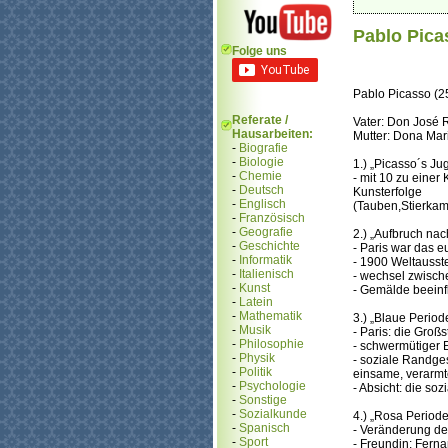
Pablo Picas
Folge uns
Pablo Picasso (2
Referate /
Vater: Don José 
Hausarbeiten:
Mutter: Dona Mar
-
Biografie
-
Biologie
1.) „Picasso´s J
-
Chemie
- mit 10 zu einer
-
Deutsch
Kunsterfolge
-
Englisch
(Tauben,Stierkam
-
Französisch
-
Geografie
2.) „Aufbruch na
-
Geschichte
- Paris war das 
-
Informatik
- 1900 Weltausst
-
Italienisch
- wechsel zwisch
-
Kunst
- Gemälde beeinfl
-
Latein
-
Mathematik
3.) „Blaue Perio
-
Musik
- Paris: die Großs
-
Philosophie
- schwermütiger E
-
Physik
- soziale Randgest
-
Politik
einsame, verarm
-
Psychologie
- Absicht: die soz
-
Sonstige
-
Sozialkunde
4.) „Rosa Period
-
Spanisch
- Veränderung de
-
Sport
- Freundin: Ferna