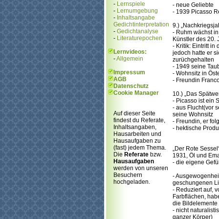
-
Lernspiele
- neue Geliebte
-
Lernumgebung
- 1939 Picasso R
-
Inhaltsangabe
Gedichtinterpretation
9.) „Nachkriegsj
-
Gedichtanalyse
- Ruhm wächst in
-
Literaturepochen
Künstler des 20. 
- Kritik: Eintritt 
Lernvideos:
jedoch hatte er 
-
Allgemein
zurüchgehalten
- 1949 seine Tau
Impressum
- Wohnsitz in Öst
AGB
- Freundin Franco
Datenschutz
Cookie Manager
10.) „Das Spätwe
- Picasso ist ein 
- aus Flucht(vor 
Auf dieser Seite
seine Wohnsitz
findest du Referate,
- Freundin, er fol
Inhaltsangaben,
- hektische Produk
Hausarbeiten und
Hausaufgaben zu
(fast) jedem Thema.
„Der Rote Sessel
Die
Referate
bzw.
1931, Öl und Emai
Hausaufgaben
- die eigene Gefü
werden von unseren
Besuchern
- Ausgewogenheit
hochgeladen.
geschungenen L
- Reduziert auf, 
Farbflächen, hab
die Bildelemente
- nicht naturalist
ganzer Körper)