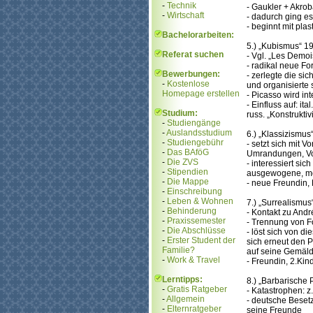
-
Technik
- Gaukler + Akrob
-
Wirtschaft
- dadurch ging es
- beginnt mit pla
Bachelorarbeiten:
5.) „Kubismus“ 1
Referat suchen
- Vgl. „Les Demoi
- radikal neue F
Bewerbungen:
- zerlegte die sic
-
Kostenlose
und organisierte 
Homepage erstellen
- Picasso wird in
- Einfluss auf: ita
Studium:
russ. „Konstrukti
-
Studiengänge
-
Auslandsstudium
6.) „Klassizismus
-
Studiengebühr
- setzt sich mit V
-
Das BAföG
Umrandungen, V
-
Die ZVS
- interessiert sic
-
Stipendien
ausgewogene, mo
-
Die Mappe
- neue Freundin,
-
Einschreibung
-
Leben & Wohnen
7.) „Surrealismu
-
Behinderung
- Kontakt zu Andr
-
Praxissemester
- Trennung von F
-
Die Abschlüsse
- löst sich von d
-
Erster Student der
sich erneut den P
Familie?
auf seine Gemälde
-
Work & Travel
- Freundin, 2.Kin
Lerntipps:
8.) „Barbarische
-
Gratis Ratgeber
- Katastrophen: z
-
Allgemein
- deutsche Besetz
-
Elternratgeber
seine Freunde