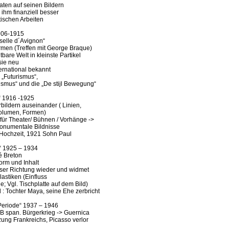
aten auf seinen Bildern
 ihm finanziell besser
stischen Arbeiten
906-1915
selle d´Avignon“
ormen (Treffen mit George Braque)
htbare Welt in kleinste Partikel
sie neu
ternational bekannt
l. „Futurismus“,
vismus“ und die „De stijl Bewegung“
“ 1916 -1925
orbildern auseinander ( Linien,
olumen, Formen)
h für Theater/ Bühnen / Vorhänge ->
numentale Bildnisse
 Hochzeit, 1921 Sohn Paul
s“ 1925 – 1934
é Breton
orm und Inhalt
ieser Richtung wieder und widmet
lastiken (Einfluss
; Vgl. Tischplatte auf dem Bild)
d : Tochter Maya, seine Ehe zerbricht
 Periode“ 1937 – 1946
.B span. Bürgerkrieg -> Guernica
ung Frankreichs, Picasso verlor