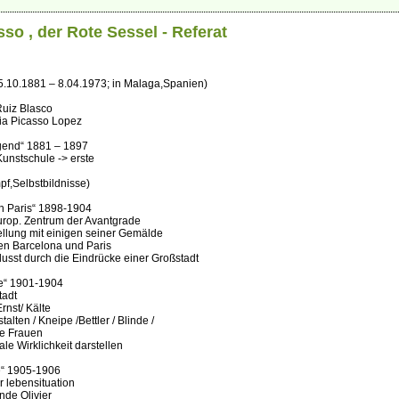
so , der Rote Sessel - Referat
5.10.1881 – 8.04.1973; in Malaga,Spanien)
Ruiz Blasco
ia Picasso Lopez
ugend“ 1881 – 1897
 Kunstschule -> erste
pf,Selbstbildnisse)
ch Paris“ 1898-1904
europ. Zentrum der Avantgrade
ellung mit einigen seiner Gemälde
en Barcelona und Paris
usst durch die Eindrücke einer Großstadt
de“ 1901-1904
tadt
rnst/ Kälte
alten / Kneipe /Bettler / Blinde /
te Frauen
iale Wirklichkeit darstellen
e“ 1905-1906
r lebensituation
nde Olivier