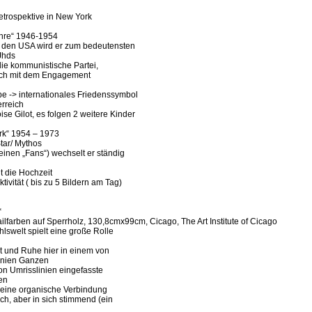
etrospektive in New York
ahre“ 1946-1954
 den USA wird er zum bedeutensten
Jhds
in die kommunistische Partei,
sich mit dem Engagement
be -> internationales Friedenssymbol
erreich
ise Gilot, es folgen 2 weitere Kinder
rk“ 1954 – 1973
Star/ Mythos
seinen „Fans“) wechselt er ständig
gt die Hochzeit
tivität ( bis zu 5 Bildern am Tag)
“
lfarben auf Sperrholz, 130,8cmx99cm, Cicago, The Art Institute of Cicago
hlswelt spielt eine große Rolle
 und Ruhe hier in einem von
inien Ganzen
von Umrisslinien eingefasste
en
 eine organische Verbindung
isch, aber in sich stimmend (ein