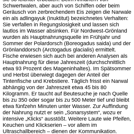
Schwertwalen, aber auch von Schiffen oder beim
Geräusch von zerbrechendem Eis zeigen die Narwale
ein als adlingayuk (Inuktitut) bezeichnetes Verhalten:
Sie verfallen in Regungslosigkeit und lassen sich
lautlos im Wasser absinken. Für Nordwest-Grönland
wurden als Hauptnahrungsquelle im Frühjahr und
Sommer der Polardorsch (Boreogadus saida) und der
Grönlanddorsch (Arctogadus glacialis) ermittelt.
Fische erwiesen sich auch bei anderen Analysen als
Hauptnahrung für diese Jahreszeit (durchschnittlich
etwa 93 Prozent des Mageninhaltes). Im Spätsommer
und Herbst überwiegt dagegen der Anteil der
Tintenfische und Krebstiere. Täglich frisst ein Narwal
abhängig von der Jahreszeit etwa 45 bis 80
Kilogramm. Er taucht auf Beutesuche je nach Quelle
bis zu 350 oder sogar bis zu 500 Meter tief und bleibt
etwa fünfzehn Minuten unter Wasser. Zur Auffindung
der Nahrung nutzt er sein „Sonarsystem“, wozu er
intensive „Klicks“ ausstößt. Weitere Laute wie Pfeifen,
Keuchen und Klickserien – vor allem im
Ultraschallbereich – dienen der Kommunikation.