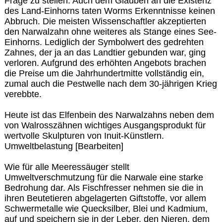
Frage zu stellen. Auch dem Glauben an die Existenz
des Land-Einhorns taten Worms Erkenntnisse keinen
Abbruch. Die meisten Wissenschaftler akzeptierten
den Narwalzahn ohne weiteres als Stange eines See-
Einhorns. Lediglich der Symbolwert des gedrehten
Zahnes, der ja an das Landtier gebunden war, ging
verloren. Aufgrund des erhöhten Angebots brachen
die Preise um die Jahrhundertmitte vollständig ein,
zumal auch die Pestwelle nach dem 30-jährigen Krieg
verebbte.
Heute ist das Elfenbein des Narwalzahns neben dem
von Walrosszähnen wichtiges Ausgangsprodukt für
wertvolle Skulpturen von Inuit-Künstlern.
Umweltbelastung [Bearbeiten]
Wie für alle Meeressäuger stellt
Umweltverschmutzung für die Narwale eine starke
Bedrohung dar. Als Fischfresser nehmen sie die in
ihren Beutetieren abgelagerten Giftstoffe, vor allem
Schwermetalle wie Quecksilber, Blei und Kadmium,
auf und speichern sie in der Leber, den Nieren, dem