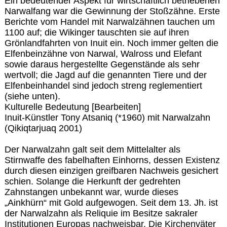
Ein bedeutender Aspekt für wirtschaftlich betriebenen
Narwalfang war die Gewinnung der Stoßzähne. Erste
Berichte vom Handel mit Narwalzähnen tauchen um
1100 auf; die Wikinger tauschten sie auf ihren
Grönlandfahrten von Inuit ein. Noch immer gelten die
Elfenbeinzähne von Narwal, Walross und Elefant
sowie daraus hergestellte Gegenstände als sehr
wertvoll; die Jagd auf die genannten Tiere und der
Elfenbeinhandel sind jedoch streng reglementiert
(siehe unten).
Kulturelle Bedeutung [Bearbeiten]
Inuit-Künstler Tony Atsaniq (*1960) mit Narwalzahn
(Qikiqtarjuaq 2001)
Der Narwalzahn galt seit dem Mittelalter als
Stirnwaffe des fabelhaften Einhorns, dessen Existenz
durch diesen einzigen greifbaren Nachweis gesichert
schien. Solange die Herkunft der gedrehten
Zahnstangen unbekannt war, wurde dieses
„Ainkhürn“ mit Gold aufgewogen. Seit dem 13. Jh. ist
der Narwalzahn als Reliquie im Besitze sakraler
Institutionen Europas nachweisbar. Die Kirchenväter