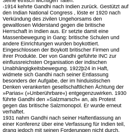
Seine ethisch wichtigen Taten:
-1914 kehrte Gandhi nach Indien zurück. Gestützt auf
den Indian National Congress , löste er 1920 nach
Verkündung des zivilen Ungehorsams den
gewaltlosen Widerstand gegen die britische
Herrschaft in Indien aus. Er setzte damit eine
Massenbewegung in Gang: britische Schulen und
andere Einrichtungen wurden boykottiert.
Eingeschlossen der Boykott britischer Firmen und
ihrer Produkte. Der von Gandhi geführte INC zur
einflussreichsten Organisation der indischen
Unabhängigkeitsbewegung. 1922þ24 in Haft,
widmete sich Gandhi nach seiner Entlassung
besonders der Aufgabe, der im hinduistischen
Denken verankerten gesellschaftlichen Ächtung der
»Parias« (»Unberührbare«) entgegenzuwirken. 1930
führte Gandhi den »Salzmarsch« an, als Protest
gegen das britische Salzmonopol. Er wurde erneut
verhaftet.
1931 nahm Gandhi nach seiner Haftentlassung an
einer Konferenz über eine Verfassung für Indien teil,
drang jedoch mit seinen Forderungen nicht durch.