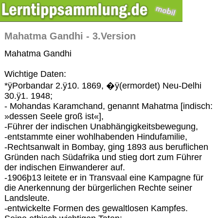
Mahatma Gandhi - 3.Version
Mahatma Gandhi
Wichtige Daten:
*ÿPorbandar 2.ÿ10. 1869, �ÿ(ermordet) Neu-Delhi
30.ÿ1. 1948;
- Mohandas Karamchand, genannt Mahatma [indisch:
»dessen Seele groß ist«],
-Führer der indischen Unabhängigkeitsbewegung,
-entstammte einer wohlhabenden Hindufamilie,
-Rechtsanwalt in Bombay, ging 1893 aus beruflichen
Gründen nach Südafrika und stieg dort zum Führer
der indischen Einwanderer auf.
-1906þ13 leitete er in Transvaal eine Kampagne für
die Anerkennung der bürgerlichen Rechte seiner
Landsleute.
-entwickelte Formen des gewaltlosen Kampfes.