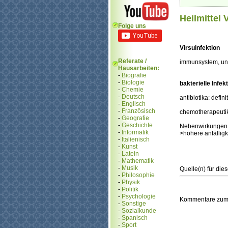
Heilmittel 
Folge uns
Virsuinfektion
Referate /
immunsystem, unt
Hausarbeiten:
-
Biografie
-
Biologie
bakterielle Infek
-
Chemie
-
Deutsch
antibiotika: defin
-
Englisch
-
Französisch
chemotherapeutika
-
Geografie
-
Geschichte
Nebenwirkungen: 
-
Informatik
>höhere anfälligk
-
Italienisch
-
Kunst
-
Latein
-
Mathematik
-
Musik
Quelle(n) für die
-
Philosophie
-
Physik
-
Politik
-
Psychologie
Kommentare zum
-
Sonstige
-
Sozialkunde
-
Spanisch
-
Sport