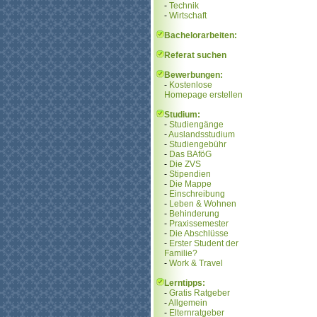
-
Technik
-
Wirtschaft
Bachelorarbeiten:
Referat suchen
Bewerbungen:
-
Kostenlose
Homepage erstellen
Studium:
-
Studiengänge
-
Auslandsstudium
-
Studiengebühr
-
Das BAföG
-
Die ZVS
-
Stipendien
-
Die Mappe
-
Einschreibung
-
Leben & Wohnen
-
Behinderung
-
Praxissemester
-
Die Abschlüsse
-
Erster Student der
Familie?
-
Work & Travel
Lerntipps:
-
Gratis Ratgeber
-
Allgemein
-
Elternratgeber