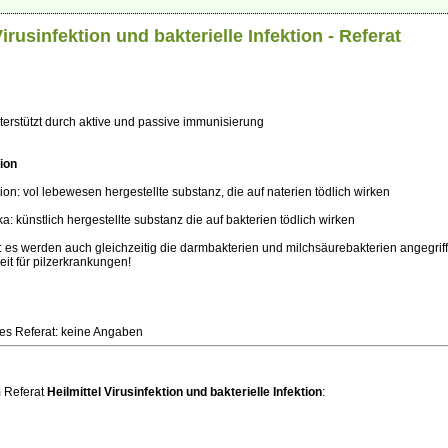
Virusinfektion und bakterielle Infektion - Referat
erstützt durch aktive und passive immunisierung
tion
ition: vol lebewesen hergestellte substanz, die auf naterien tödlich wirken
: künstlich hergestellte substanz die auf bakterien tödlich wirken
es werden auch gleichzeitig die darmbakterien und milchsäurebakterien angegriff
eit für pilzerkrankungen!
ses Referat: keine Angaben
 Referat
Heilmittel Virusinfektion und bakterielle Infektion
: