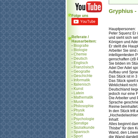
Gryphius -
Folge uns
Hauptpersonen:
Peter Squenz Er 
Referate /
und sieht sich se
Hausarbeiten:
Königen und Adel
-
Biografie
Er stellt die Hau
-
Biologie
Arbeiter Sie sind
-
Chemie
intelligentesten 
-
Deutsch
genschaften (zB P
-
Englisch
Sie bilden im St
-
Französisch
Adel Der Adel spi
-
Geografie
Aufbau und Spra
-
Geschichte
Das Stück ist in 3
-
Informatik
Das Stück spielt 
-
Italienisch
Wirklichkeit nic
-
Kunst
Deutschland lieg
-
Latein
jedoch nur eine 
-
Mathematik
Die Arbeiter und
-
Musik
Sprache geschrieb
-
Philosophie
Reime beinhaltet
-
Physik
In den Stück trit
-
Politik
„Hochedelwohlend
-
Psychologie
Inhalt:
-
Sonstige
Alles beginnt dam
-
Sozialkunde
Thisbe“ für den K
-
Spanisch
Wand, den Löwen 
-
Sport
die Wand darstell