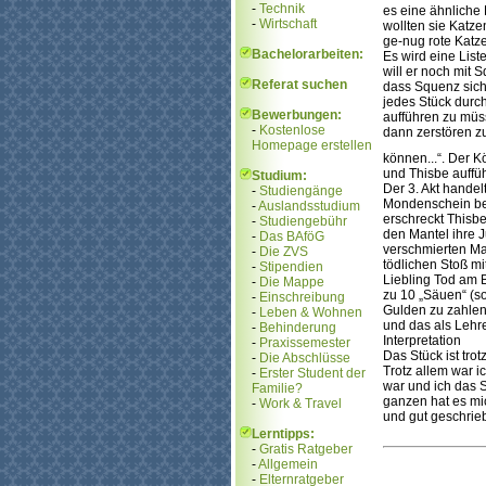
-
Technik
es eine ähnliche
-
Wirtschaft
wollten sie Katze
ge-nug rote Katz
Bachelorarbeiten:
Es wird eine List
will er noch mit
Referat suchen
dass Squenz sich 
jedes Stück durc
Bewerbungen:
aufführen zu müss
-
Kostenlose
dann zerstören z
Homepage erstellen
können...“. Der 
und Thisbe auffüh
Studium:
Der 3. Akt handel
-
Studiengänge
Mondenschein beim
-
Auslandsstudium
erschreckt Thisbe
-
Studiengebühr
den Mantel ihre J
-
Das BAföG
verschmierten Man
-
Die ZVS
tödlichen Stoß mi
-
Stipendien
Liebling Tod am 
-
Die Mappe
zu 10 „Säuen“ (so
-
Einschreibung
Gulden zu zahlen.
-
Leben & Wohnen
und das als Lehre
-
Behinderung
Interpretation
-
Praxissemester
Das Stück ist tro
-
Die Abschlüsse
Trotz allem war i
-
Erster Student der
war und ich das S
Familie?
ganzen hat es mic
-
Work & Travel
und gut geschrieb
Lerntipps:
-
Gratis Ratgeber
-
Allgemein
-
Elternratgeber