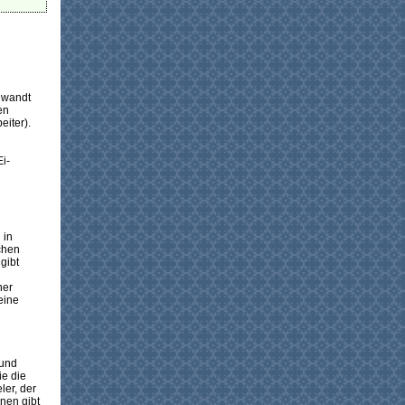
ewandt
en
eiter).
n
Ei-
 in
chen
gibt
ner
eine
 und
ie die
er, der
nen gibt