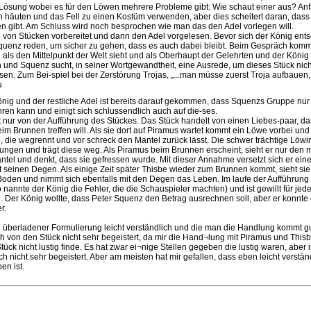
 Lösung wobei es für den Löwen mehrere Probleme gibt: Wie schaut einer aus? An
n häuten und das Fell zu einen Kostüm verwenden, aber dies scheitert daran, dass 
en gibt. Am Schluss wird noch besprochen wie man das den Adel vorlegen will.
e von Stücken vorbereitet und dann den Adel vorgelesen. Bevor sich der König ents
 Squenz reden, um sicher zu gehen, dass es auch dabei bleibt. Beim Gespräch komm
als den Mittelpunkt der Welt sieht und als Oberhaupt der Gelehrten und der König
h und Squenz sucht, in seiner Wortgewandtheit, eine Ausrede, um dieses Stück nich
en. Zum Bei-spiel bei der Zerstörung Trojas, „...man müsse zuerst Troja aufbauen
u
König und der restliche Adel ist bereits darauf gekommen, dass Squenzs Gruppe nu
ren kann und einigt sich schlussendlich auch auf die-ses.
t nur von der Aufführung des Stückes. Das Stück handelt von einen Liebes-paar, da
 Brunnen treffen will. Als sie dort auf Piramus wartet kommt ein Löwe vorbei und
, die wegrennt und vor schreck den Mantel zurück lässt. Die schwer trächtige Löwin 
ungen und trägt diese weg. Als Piramus beim Brunnen erscheint, sieht er nur den m
tel und denkt, dass sie gefressen wurde. Mit dieser Annahme versetzt sich er ein
t seinen Degen. Als einige Zeit später Thisbe wieder zum Brunnen kommt, sieht sie
Boden und nimmt sich ebenfalls mit den Degen das Leben. Im laufe der Aufführun
 nannte der König die Fehler, die die Schauspieler machten) und ist gewillt für jed
 Der König wollte, dass Peter Squenz den Betrag ausrechnen soll, aber er konnte e
r.
tz überladener Formulierung leicht verständlich und die man die Handlung kommt g
ch von den Stück nicht sehr begeistert, da mir die Hand¬lung mit Piramus und This
tück nicht lustig finde. Es hat zwar ei¬nige Stellen gegeben die lustig waren, aber 
h nicht sehr begeistert. Aber am meisten hat mir gefallen, dass eben leicht verständ
en ist.