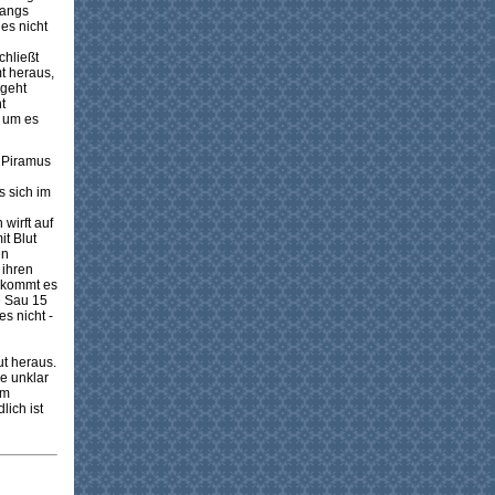
fangs
es nicht
chließt
t heraus,
 geht
t
, um es
r Piramus
s sich im
wirft auf
it Blut
en
 ihren
g kommt es
e Sau 15
s nicht -
ut heraus.
be unklar
im
lich ist