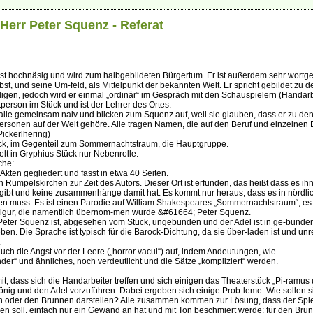
 Herr Peter Squenz - Referat
ist hochnäsig und wird zum halbgebildeten Bürgertum. Er ist außerdem sehr wortg
lbst, und seine Um-feld, als Mittelpunkt der bekannten Welt. Er spricht gebildet zu d
igen, jedoch wird er einmal „ordinär“ im Gespräch mit den Schauspielern (Handarb
ptperson im Stück und ist der Lehrer des Ortes.
 alle gemeinsam naiv und blicken zum Squenz auf, weil sie glauben, dass er zu de
Personen auf der Welt gehöre. Alle tragen Namen, die auf den Beruf und einzelnen 
ickerlhering)
ück, im Gegenteil zum Sommernachtstraum, die Hauptgruppe.
elt in Gryphius Stück nur Nebenrolle.
che:
 Akten gegliedert und fasst in etwa 40 Seiten.
in Rumpelskirchen zur Zeit des Autors. Dieser Ort ist erfunden, das heißt dass es ihn
ht gibt und keine zusammenhänge damit hat. Es kommt nur heraus, dass es in nördli
en muss. Es ist einen Parodie auf William Shakespeares „Sommernachtstraum“, es 
Figur, die namentlich übernom-men wurde &#61664; Peter Squenz.
 Peter Squenz ist, abgesehen vom Stück, ungebunden und der Adel ist in ge-bunde
en. Die Sprache ist typisch für die Barock-Dichtung, da sie über-laden ist und unr
.
t auch die Angst vor der Leere („horror vacui“) auf, indem Andeutungen, wie
er“ und ähnliches, noch verdeutlicht und die Sätze „kompliziert“ werden.
it, dass sich die Handarbeiter treffen und sich einigen das Theaterstück „Pi-ramus
önig und den Adel vorzuführen. Dabei ergeben sich einige Prob-leme: Wie sollen s
oder den Brunnen darstellen? Alle zusammen kommen zur Lösung, dass der Spiel
en soll, einfach nur ein Gewand an hat und mit Ton beschmiert werde; für den Brun