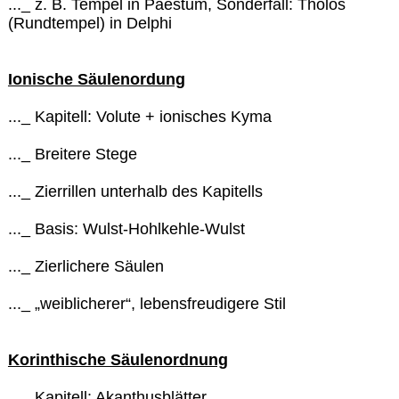
..._ z. B. Tempel in Paestum, Sonderfall: Tholos
(Rundtempel) in Delphi
Ionische Säulenordung
..._ Kapitell: Volute + ionisches Kyma
..._ Breitere Stege
..._ Zierrillen unterhalb des Kapitells
..._ Basis: Wulst-Hohlkehle-Wulst
..._ Zierlichere Säulen
..._ „weiblicherer“, lebensfreudigere Stil
Korinthische Säulenordnung
..._ Kapitell: Akanthusblätter