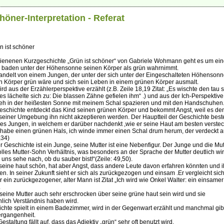
höner-Interpretation - Referat
ün ist schöner
hienenen Kurzgeschichte „Grün ist schöner“ von Gabriele Wohmann geht es um ei
 baden unter der Höhensonne seinen Körper als grün wahrnimmt.
andelt von einem Jungen, der unter der sich unter der Eingeschalteten Höhenson
ein Körper grün wäre und sich sein Leben in einem grünen Körper ausmalt.
rd aus der Erzählerperspektive erzählt (z.B. Zeile 18,19 Zitat: „Es wischte den tau 
s lächelte sich zu: Die blassen Zähne gefielen ihm“ .) und aus der Ich-Perspektive 
h geh in der heißesten Sonne mit meinem Schal spazieren und mit den Handschuhen.
schichte entdeckt das Kind seinen grünen Körper und bekommt Angst, weil es den
seiner Umgebung ihn nicht akzeptieren werden. Der Hauptteil der Geschichte best
s Jungen, in welchem er darüber nachdenkt ,wie er seine Haut am besten verste
ch habe einen grünen Hals, ich winde immer einen Schal drum herum, der verdeckt 
,34)
r Geschichte ist ein Junge, seine Mutter ist eine Nebenfigur. Der Junge und die Mut
olles Mutter-Sohn Verhältnis, was besonders an der Sprache der Mutter deutlich wird.
uns sehe nach, ob du sauber bist!“(Zeile: 49,50).
seine haut schön, hat aber Angst, dass andere Leute davon erfahren könnten und i
n. In seiner Zukunft sieht er sich als zurückgezogen und einsam .Er vergleicht sich
 ein zurückgezogener, alter Mann ist Zitat „Ich wird wie Onkel Walter: ein einsamer 
.
 seine Mutter auch sehr erschrocken über seine grüne haut sein wird und sie
lich Verständnis haben wird.
chte spielt in einem Badezimmer, wird in der Gegenwart erzählt und manchmal gib
ergangenheit.
staltung fällt auf, dass das Adjektiv „grün“ sehr oft benutzt wird.