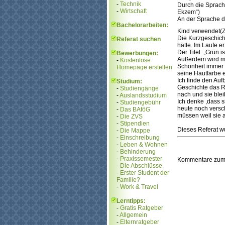
-
Technik
Durch die Sprachf
-
Wirtschaft
Ekzem“)
An der Sprache de
Bachelorarbeiten:
Kind verwendet(Z
Die Kurzgeschicht
Referat suchen
hätte. Im Laufe e
Der Titel: „Grün i
Bewerbungen:
Außerdem wird mit
-
Kostenlose
Schönheit immer 
Homepage erstellen
seine Hautfarbe e
Ich finde den Auf
Studium:
Geschichte das R
-
Studiengänge
nach und sie blei
-
Auslandsstudium
Ich denke ,dass s
-
Studiengebühr
heute noch versc
-
Das BAföG
müssen weil sie a
-
Die ZVS
-
Stipendien
Dieses Referat wu
-
Die Mappe
-
Einschreibung
-
Leben & Wohnen
-
Behinderung
-
Praxissemester
Kommentare zum
-
Die Abschlüsse
-
Erster Student der
Familie?
-
Work & Travel
Lerntipps:
-
Gratis Ratgeber
-
Allgemein
-
Elternratgeber