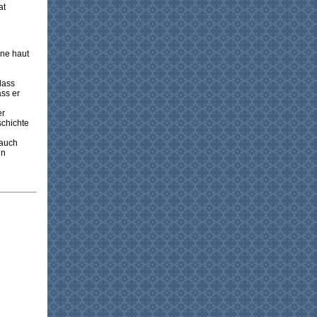
at
üne haut
dass
ass er
er
schichte
 auch
en