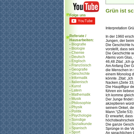
Grün ist sc
Folge uns
Interpretation Gr
Referate /
In der 1960 ersc
Hausarbeiten:
Jungen, der beim
-
Biografie
Die Geschichte h
-
Biologie
vorstellt, dass s
-
Chemie
Die Geschichte wi
-
Deutsch
Atems vom Glas, e
-
Englisch
46,48 Zitat: „Ic
-
Französisch
Am Anfang Der Ge
-
Geografie
die Menschen in 
-
Geschichte
einem Monolog de
-
Informatik
könnte. Zitat: „I
-
Italienisch
Nacken.(Zeile 33
-
Kunst
Die Hauptfigur de
-
Latein
führen ein liebev
-
Mathematik
Ich komme gleich 
-
Musik
Der Junge findet 
-
Philosophie
akzeptieren würde
-
Physik
seinem Onkel, der
-
Politik
Mann.“(Zeile:53) 
-
Psychologie
Er erwartet, dass
-
Sonstige
höchstwahrschein
-
Sozialkunde
Die ganze Geschi
-
Spanisch
Sprünge in die V
-
Sport
An sprachlichen Ge