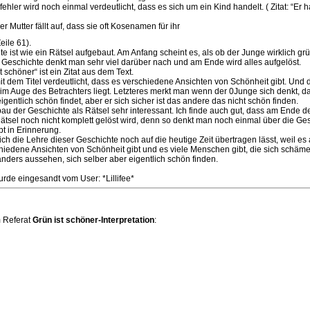
ehler wird noch einmal verdeutlicht, dass es sich um ein Kind handelt. ( Zitat: “Er h
r Mutter fällt auf, dass sie oft Kosenamen für ihr
eile 61).
e ist wie ein Rätsel aufgebaut. Am Anfang scheint es, als ob der Junge wirklich gr
r Geschichte denkt man sehr viel darüber nach und am Ende wird alles aufgelöst.
st schöner“ ist ein Zitat aus dem Text.
 dem Titel verdeutlicht, dass es verschiedene Ansichten von Schönheit gibt. Und 
im Auge des Betrachters liegt. Letzteres merkt man wenn der 0Junge sich denkt, d
igentlich schön findet, aber er sich sicher ist das andere das nicht schön finden.
bau der Geschichte als Rätsel sehr interessant. Ich finde auch gut, dass am Ende d
ätsel noch nicht komplett gelöst wird, denn so denkt man noch einmal über die Ge
bt in Erinnerung.
ich die Lehre dieser Geschichte noch auf die heutige Zeit übertragen lässt, weil es
hiedene Ansichten von Schönheit gibt und es viele Menschen gibt, die sich schäm
nders aussehen, sich selber aber eigentlich schön finden.
rde eingesandt vom User: *Lillifee*
 Referat
Grün ist schöner-Interpretation
: