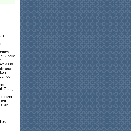
nen
ne
seines
z.B. Zeile
“
kt, dass
eht aus
cken
auch den
ter
 Zitat: „
hn nicht
 mit
alter
t es