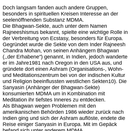
Doch langsam fanden auch andere Gruppen,
besonders in spirituellen Kreisen Interesse an der
seelenöffnenden Substanz MDMA.
Die Bhagwan-Sekte, auch unter dem Namen
Rajneeshismus bekannt, spielte eine wichtige Rolle in
der Verbreitung von Ecstasy, besonders für Europa.
Gegründet wurde die Sekte von dem Inder Rajneesh
Chandra Mohan, von seinen Anhängern Bhagwan
(,,der Erhabene") genannt, in Indien, jedoch wanderte
er im Jahre1981 nach Oregon in den USA aus, und
gründete dort einen Ashram (Organisations-, Wohn-
und Meditationszentrum bei von der indischen Kultur
und Religion beeinflussten westlichen Sekten10). Die
Sanyasin (Anhänger der Bhagwan-Sekte)
konsumierten MDMA um in Kombination mit
Meditation ihr tiefstes Inneres zu entdecken.
Als Bhagwan wegen Problemen mit den
amerikanischen Behörden 1986 wieder zurück nach
Indien ging und sich der Ashram auflöste, endete die
Reise einiger Sanyasin in Europa. Mit im Gepäck
befand sich unter anderem MDMA.