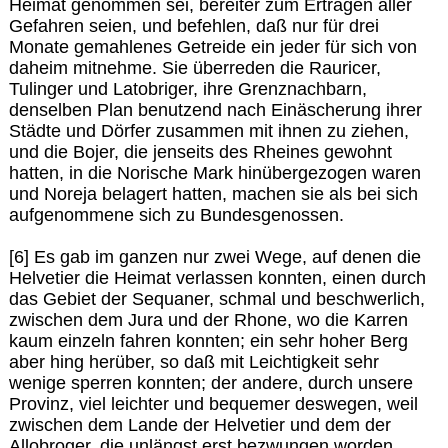
Heimat genommen sei, bereiter zum Ertragen aller
Gefahren seien, und befehlen, daß nur für drei
Monate gemahlenes Getreide ein jeder für sich von
daheim mitnehme. Sie überreden die Rauricer,
Tulinger und Latobriger, ihre Grenznachbarn,
denselben Plan benutzend nach Einäscherung ihrer
Städte und Dörfer zusammen mit ihnen zu ziehen,
und die Bojer, die jenseits des Rheines gewohnt
hatten, in die Norische Mark hinübergezogen waren
und Noreja belagert hatten, machen sie als bei sich
aufgenommene sich zu Bundesgenossen.
[6] Es gab im ganzen nur zwei Wege, auf denen die
Helvetier die Heimat verlassen konnten, einen durch
das Gebiet der Sequaner, schmal und beschwerlich,
zwischen dem Jura und der Rhone, wo die Karren
kaum einzeln fahren konnten; ein sehr hoher Berg
aber hing herüber, so daß mit Leichtigkeit sehr
wenige sperren konnten; der andere, durch unsere
Provinz, viel leichter und bequemer deswegen, weil
zwischen dem Lande der Helvetier und dem der
Allobroger, die unlängst erst bezwungen worden