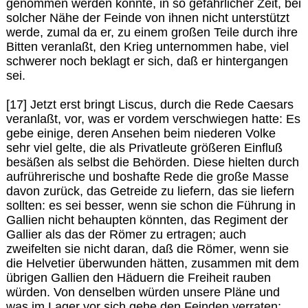
genommen werden könnte, in so gefährlicher Zeit, bei
solcher Nähe der Feinde von ihnen nicht unterstützt
werde, zumal da er, zu einem großen Teile durch ihre
Bitten veranlaßt, den Krieg unternommen habe, viel
schwerer noch beklagt er sich, daß er hintergangen
sei.
[17] Jetzt erst bringt Liscus, durch die Rede Caesars
veranlaßt, vor, was er vordem verschwiegen hatte: Es
gebe einige, deren Ansehen beim niederen Volke
sehr viel gelte, die als Privatleute größeren Einfluß
besäßen als selbst die Behörden. Diese hielten durch
aufrührerische und boshafte Rede die große Masse
davon zurück, das Getreide zu liefern, das sie liefern
sollten: es sei besser, wenn sie schon die Führung in
Gallien nicht behaupten könnten, das Regiment der
Gallier als das der Römer zu ertragen; auch
zweifelten sie nicht daran, daß die Römer, wenn sie
die Helvetier überwunden hätten, zusammen mit dem
übrigen Gallien den Häduern die Freiheit rauben
würden. Von denselben würden unsere Pläne und
was im Lager vor sich gehe den Feinden verraten;