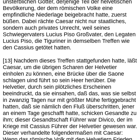
unsterblichen Götter, derjenige Teil der helvetischen
Bevölkerung, der dem römischen Volke eine
empfindliche Niederlage beigebracht hatte, zuerst
büßen. Dabei rächte Caesar nicht nur staatliches,
sondern auch privates Unrecht, weil seines
Schwiegervaters Lucius Piso Großvater, den Legaten
Lucius Piso, die Tiguriner in demselben Treffen wie
den Cassius getötet hatten.
[13] Nachdem dieses Treffen stattgefunden hatte, läßt
Caesar, um die übrigen Scharen der Helvetier
einholen zu können, eine Brücke über die Saone
schlagen uind führt so sein Heer herüber. Die
Helvetier, durch sein plötzliches Erscheinen
beeindruckt, da sie einsahen, daß das, was sie selbst
in zwanzig Tagen nur mit größter Mühe fertiggebracht
hatten, daß sie nämlich den Fluß überschritten, jener
an einem Tage geschafft hatte, schicken Gesandte zu
ihm; dieser Gesandtschaft Führer war Divico, der im
Kriege mit Cassius Führer der Helvetier gewesen war.
Dieser verhandelte folgendermaßen mit Caesar:
Wenn das römische Volk mit den Helvetiern Frieden