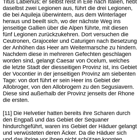
Titus Labienus; er selbst reist in Eile nach Italien, hebt
daselbst zwei Legionen aus, führt die drei Legionen,
die bei Aquileja überwintern, aus dem Winterlager
heraus und beeilt sich, wo der nächste Weg ins
jenseitige Gallien über die Alpen führte, mit diesen
fünf Legionen zurückzukehren. Dort versuchen die
Ceutronen, Grajoceler und Caturigen nach Besetzung
der Anhöhen das Heer am Weitermarsche zu hindern.
Nachdem diese in mehreren Gefechten geschlagen
worden sind, gelangt Caesar von Ocelum, welches
die letzte Stadt der diesseitigen Provinz ist, ins Gebiet
der Vocontier in der jenseitigen Provinz am siebenten
Tage: von dort führt er sein Heer ins Gebiet der
Allobroger, von den Allobrogern zu den Segusiavern.
Diese sind außerhalb der Provinz jenseits der Rhone
die ersten.
[11] Die Helvetier hatten bereits ihre Scharen durch
den Engpaß und das Gebiet der Sequaner
hindurchgeführt, waren ins Gebiet der Häduer gelangt
und verwüsteten deren Äcker. Da die Häduer sich
und das Ihrige vor ihnen nicht schützen konnten,