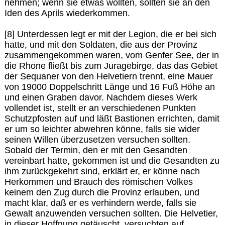
nehmen; wenn sie etwas wollten, sollten sie an den
Iden des Aprils wiederkommen.
[8] Unterdessen legt er mit der Legion, die er bei sich
hatte, und mit den Soldaten, die aus der Provinz
zusammengekommen waren, vom Genfer See, der in
die Rhone fließt bis zum Juragebirge, das das Gebiet
der Sequaner von den Helvetiern trennt, eine Mauer
von 19000 Doppelschritt Länge und 16 Fuß Höhe an
und einen Graben davor. Nachdem dieses Werk
vollendet ist, stellt er an verschiedenen Punkten
Schutzpfosten auf und läßt Bastionen errichten, damit
er um so leichter abwehren könne, falls sie wider
seinen Willen überzusetzen versuchen sollten.
Sobald der Termin, den er mit den Gesandten
vereinbart hatte, gekommen ist und die Gesandten zu
ihm zurückgekehrt sind, erklärt er, er könne nach
Herkommen und Brauch des römischen Volkes
keinem den Zug durch die Provinz erlauben, und
macht klar, daß er es verhindern werde, falls sie
Gewalt anzuwenden versuchen sollten. Die Helvetier,
in dieser Hoffnung getäuscht, versuchten auf