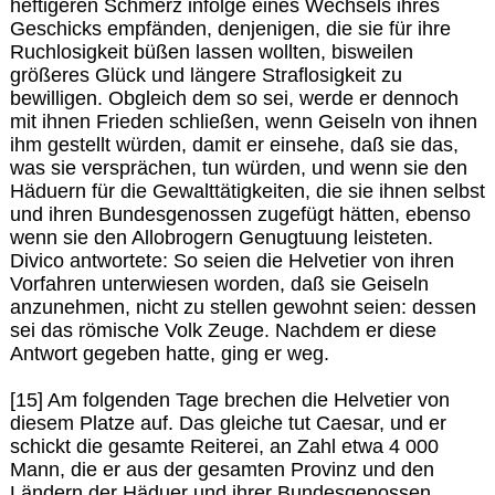
heftigeren Schmerz infolge eines Wechsels ihres
Geschicks empfänden, denjenigen, die sie für ihre
Ruchlosigkeit büßen lassen wollten, bisweilen
größeres Glück und längere Straflosigkeit zu
bewilligen. Obgleich dem so sei, werde er dennoch
mit ihnen Frieden schließen, wenn Geiseln von ihnen
ihm gestellt würden, damit er einsehe, daß sie das,
was sie versprächen, tun würden, und wenn sie den
Häduern für die Gewalttätigkeiten, die sie ihnen selbst
und ihren Bundesgenossen zugefügt hätten, ebenso
wenn sie den Allobrogern Genugtuung leisteten.
Divico antwortete: So seien die Helvetier von ihren
Vorfahren unterwiesen worden, daß sie Geiseln
anzunehmen, nicht zu stellen gewohnt seien: dessen
sei das römische Volk Zeuge. Nachdem er diese
Antwort gegeben hatte, ging er weg.
[15] Am folgenden Tage brechen die Helvetier von
diesem Platze auf. Das gleiche tut Caesar, und er
schickt die gesamte Reiterei, an Zahl etwa 4 000
Mann, die er aus der gesamten Provinz und den
Ländern der Häduer und ihrer Bundesgenossen