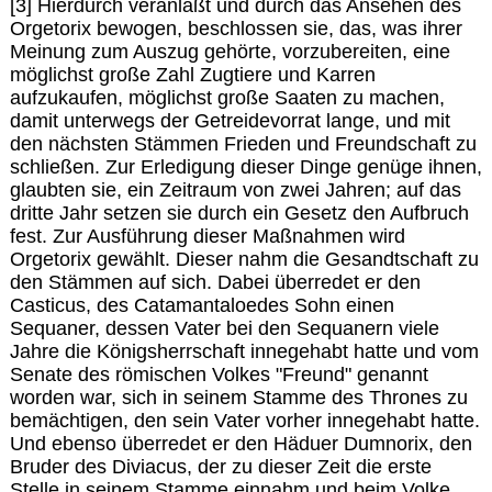
[3] Hierdurch veranlaßt und durch das Ansehen des
Orgetorix bewogen, beschlossen sie, das, was ihrer
Meinung zum Auszug gehörte, vorzubereiten, eine
möglichst große Zahl Zugtiere und Karren
aufzukaufen, möglichst große Saaten zu machen,
damit unterwegs der Getreidevorrat lange, und mit
den nächsten Stämmen Frieden und Freundschaft zu
schließen. Zur Erledigung dieser Dinge genüge ihnen,
glaubten sie, ein Zeitraum von zwei Jahren; auf das
dritte Jahr setzen sie durch ein Gesetz den Aufbruch
fest. Zur Ausführung dieser Maßnahmen wird
Orgetorix gewählt. Dieser nahm die Gesandtschaft zu
den Stämmen auf sich. Dabei überredet er den
Casticus, des Catamantaloedes Sohn einen
Sequaner, dessen Vater bei den Sequanern viele
Jahre die Königsherrschaft innegehabt hatte und vom
Senate des römischen Volkes "Freund" genannt
worden war, sich in seinem Stamme des Thrones zu
bemächtigen, den sein Vater vorher innegehabt hatte.
Und ebenso überredet er den Häduer Dumnorix, den
Bruder des Diviacus, der zu dieser Zeit die erste
Stelle in seinem Stamme einnahm und beim Volke