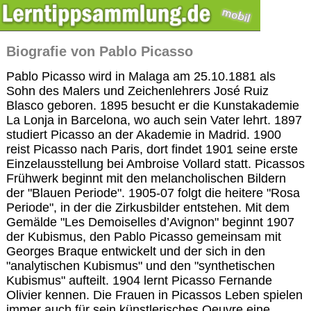
Biografie von Pablo Picasso
Pablo Picasso wird in Malaga am 25.10.1881 als
Sohn des Malers und Zeichenlehrers José Ruiz
Blasco geboren. 1895 besucht er die Kunstakademie
La Lonja in Barcelona, wo auch sein Vater lehrt. 1897
studiert Picasso an der Akademie in Madrid. 1900
reist Picasso nach Paris, dort findet 1901 seine erste
Einzelausstellung bei Ambroise Vollard statt. Picassos
Frühwerk beginnt mit den melancholischen Bildern
der "Blauen Periode". 1905-07 folgt die heitere "Rosa
Periode", in der die Zirkusbilder entstehen. Mit dem
Gemälde "Les Demoiselles d’Avignon" beginnt 1907
der Kubismus, den Pablo Picasso gemeinsam mit
Georges Braque entwickelt und der sich in den
"analytischen Kubismus" und den "synthetischen
Kubismus" aufteilt. 1904 lernt Picasso Fernande
Olivier kennen. Die Frauen in Picassos Leben spielen
immer auch für sein künstlerisches Oeuvre eine