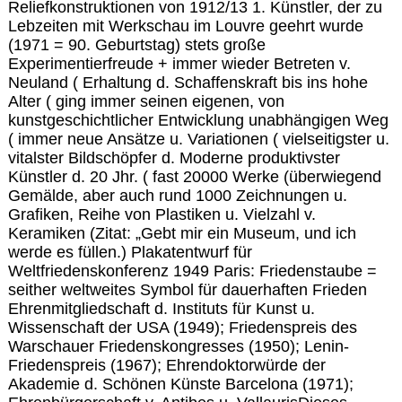
Reliefkonstruktionen von 1912/13 1. Künstler, der zu
Lebzeiten mit Werkschau im Louvre geehrt wurde
(1971 = 90. Geburtstag) stets große
Experimentierfreude + immer wieder Betreten v.
Neuland ( Erhaltung d. Schaffenskraft bis ins hohe
Alter ( ging immer seinen eigenen, von
kunstgeschichtlicher Entwicklung unabhängigen Weg
( immer neue Ansätze u. Variationen ( vielseitigster u.
vitalster Bildschöpfer d. Moderne produktivster
Künstler d. 20 Jhr. ( fast 20000 Werke (überwiegend
Gemälde, aber auch rund 1000 Zeichnungen u.
Grafiken, Reihe von Plastiken u. Vielzahl v.
Keramiken (Zitat: „Gebt mir ein Museum, und ich
werde es füllen.) Plakatentwurf für
Weltfriedenskonferenz 1949 Paris: Friedenstaube =
seither weltweites Symbol für dauerhaften Frieden
Ehrenmitgliedschaft d. Instituts für Kunst u.
Wissenschaft der USA (1949); Friedenspreis des
Warschauer Friedenskongresses (1950); Lenin-
Friedenspreis (1967); Ehrendoktorwürde der
Akademie d. Schönen Künste Barcelona (1971);