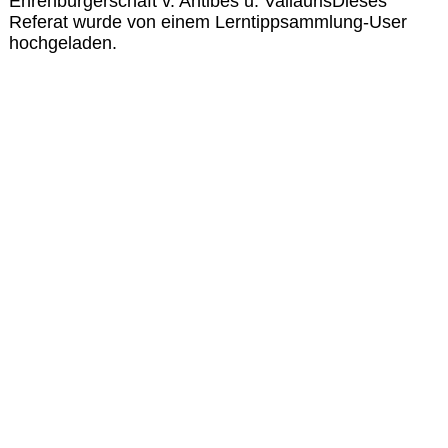
Ehrenbürgerschaft v. Antibes u. VallaurisDieses
Referat wurde von einem Lerntippsammlung-User
hochgeladen.