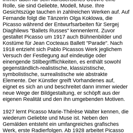
Rolle, sie sind Geliebte, Modell, Muse. Ihre
Gesichtszüge tauchen in zahlreichen Werken auf. Auf
Fernande folgt die Tänzerin Olga Koklowa, die
Picasso während der Entwurfsarbeiten für Sergej
Diaghilews "Ballets Russes" kennenlernt. Zuvor
gestaltet Picasso um 1917 auch Bühnenbilder und
Kostüme für Jean Cocteaus Ballett "Parade". Nach
1918 entzieht sich Pablo Picassos Werk jeglichem
Versuch der Festlegung auf eindeutige oder
einengende Stilbegrifflichkeiten, es enthält sowohl
gegenständlich-realistische, klassizistische,
symbolistische, surrealistische wie abstrakte
Elemente. Der Künstler greift Vorhandenes auf,
eignet es sich an und beschreitet dann immer wieder
neue Wege der Bildgestaltung, er schöpft aus der
eigenen Realität und den ihn umgebenden Motiven.
1927 lernt Picasso Marie-Thérèse Walter kennen, die
wiederum Geliebte und Muse ist. Neben den
Gemälden entsteht ein umfangreiches grafisches
Werk, erste Radierfolgen. Ab 1928 arbeitet Picasso