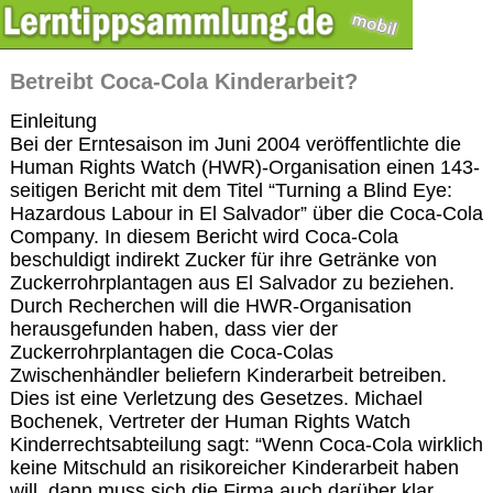
Betreibt Coca-Cola Kinderarbeit?
Einleitung
Bei der Erntesaison im Juni 2004 veröffentlichte die
Human Rights Watch (HWR)-Organisation einen 143-
seitigen Bericht mit dem Titel “Turning a Blind Eye:
Hazardous Labour in El Salvador” über die Coca-Cola
Company. In diesem Bericht wird Coca-Cola
beschuldigt indirekt Zucker für ihre Getränke von
Zuckerrohrplantagen aus El Salvador zu beziehen.
Durch Recherchen will die HWR-Organisation
herausgefunden haben, dass vier der
Zuckerrohrplantagen die Coca-Colas
Zwischenhändler beliefern Kinderarbeit betreiben.
Dies ist eine Verletzung des Gesetzes. Michael
Bochenek, Vertreter der Human Rights Watch
Kinderrechtsabteilung sagt: “Wenn Coca-Cola wirklich
keine Mitschuld an risikoreicher Kinderarbeit haben
will, dann muss sich die Firma auch darüber klar