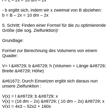
- b ergibt sich, indem wir x zweimal von B abziehen:
b = B – 2x = 10 dm – 2x
5. Schritt: Finden einer Formel für die zu optimierende
Größe (die sog. Zielfunktion)!
Grundlage:
Formel zur Berechnung des Volumens von einem
Quader:
V= l &#8729; b &#8729; h (Volumen = Länge &#8729;
Breite &#8729; Höhe)
&#61672; Durch Einsetzen ergibt sich daraus nun
unsere Zielfunktion :
V(x) = l &#8729; b &#8729; x
V(x) = (16 dm – 2x) &#8729; ( 10 dm – 2x) &#8729; x
V(x) = 4x3 – 52x2 + 160x