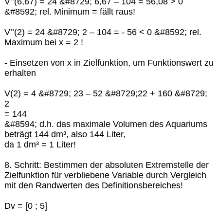
V’’(6,67) = 24 &#8729; 6,67 – 104 = 56,08 > 0
&#8592; rel. Minimum = fällt raus!
V’’(2) = 24 &#8729; 2 – 104 = - 56 < 0 &#8592; rel.
Maximum bei x = 2 !
- Einsetzen von x in Zielfunktion, um Funktionswert zu
erhalten
V(2) = 4 &#8729; 23 – 52 &#8729;22 + 160 &#8729;
2
= 144
&#8594; d.h. das maximale Volumen des Aquariums
beträgt 144 dm³, also 144 Liter,
da 1 dm³ = 1 Liter!
8. Schritt: Bestimmen der absoluten Extremstelle der
Zielfunktion für verbliebene Variable durch Vergleich
mit den Randwerten des Definitionsbereiches!
Dv = [0 ; 5]