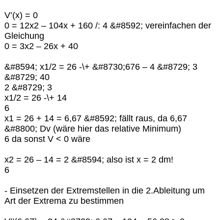
V’(x) = 0
0 = 12x2 – 104x + 160 /: 4 &#8592; vereinfachen der
Gleichung
0 = 3x2 – 26x + 40
&#8594; x1/2 = 26 -\+ &#8730;676 – 4 &#8729; 3
&#8729; 40
2 &#8729; 3
x1/2 = 26 -\+ 14
6
x1 = 26 + 14 = 6,67 &#8592; fällt raus, da 6,67
&#8800; Dv (wäre hier das relative Minimum)
6 da sonst V < 0 wäre
x2 = 26 – 14 = 2 &#8594; also ist x = 2 dm!
6
- Einsetzen der Extremstellen in die 2.Ableitung um
Art der Extrema zu bestimmen