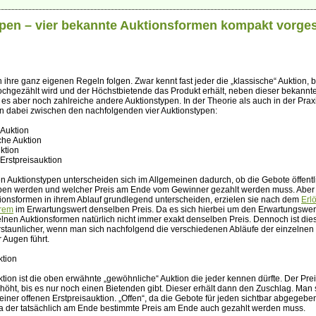
pen – vier bekannte Auktionsformen kompakt vorgest
 ihre ganz eigenen Regeln folgen. Zwar kennt fast jeder die „klassische“ Auktion, b
chgezählt wird und der Höchstbietende das Produkt erhält, neben dieser bekannt
 es aber noch zahlreiche andere Auktionstypen. In der Theorie als auch in der Prax
n dabei zwischen den nachfolgenden vier Auktionstypen:
 Auktion
che Auktion
uktion
 Erstpreisauktion
n Auktionstypen unterscheiden sich im Allgemeinen dadurch, ob die Gebote öffentl
ben werden und welcher Preis am Ende vom Gewinner gezahlt werden muss. Aber
ktionsformen in ihrem Ablauf grundlegend unterscheiden, erzielen sie nach dem
Erl
rem
im Erwartungswert denselben Preis. Da es sich hierbei um den Erwartungswert
elnen Auktionsformen natürlich nicht immer exakt denselben Preis. Dennoch ist die
staunlicher, wenn man sich nachfolgend die verschiedenen Abläufe der einzelnen
 Augen führt.
ktion
tion ist die oben erwähnte „gewöhnliche“ Auktion die jeder kennen dürfte. Der Prei
öht, bis es nur noch einen Bietenden gibt. Dieser erhält dann den Zuschlag. Man 
einer offenen Erstpreisauktion. „Offen“, da die Gebote für jeden sichtbar abgegeb
 da der tatsächlich am Ende bestimmte Preis am Ende auch gezahlt werden muss.