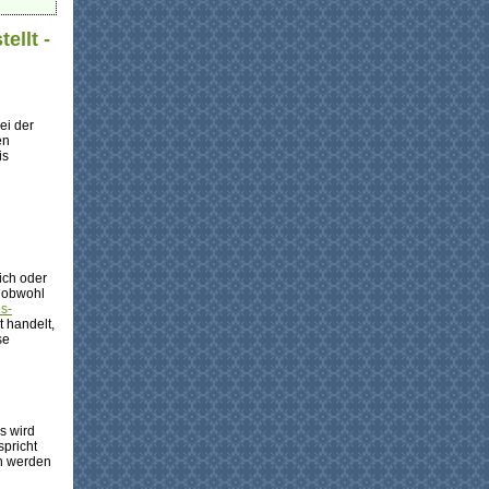
ellt -
ei der
en
is
ich oder
 obwohl
ös-
 handelt,
se
s wird
spricht
en werden