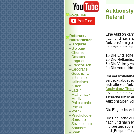
Auktionsty
Folge uns
Referat
Eine Auktion kann
Referate /
nach und nach ho
Hausarbeiten:
Auktionsform gibt
-
Biografie
unterscheidet ma
-
Biologie
-
Chemie
1.) Die Englische
-
Deutsch
2.) Die Holländis
-
Englisch
3.) Die Vickrey A
-
Französisch
4.) Die verdeckte
-
Geografie
-
Geschichte
Die verschiedene
-
Informatik
verdeckt abgege
-
Italienisch
sich alle vier Au
-
Kunst
Äquivalenz-Theo
-
Latein
erzielen die einz
-
Mathematik
Tatsache umso er
-
Musik
Auktionstypen vor
-
Philosophie
-
Physik
Die Englische Au
-
Politik
-
Psychologie
Die Englische Auk
-
Sonstige
nach und nach erh
-
Sozialkunde
hierbei auch von 
-
Spanisch
und „Erstpreis“,
-
Sport