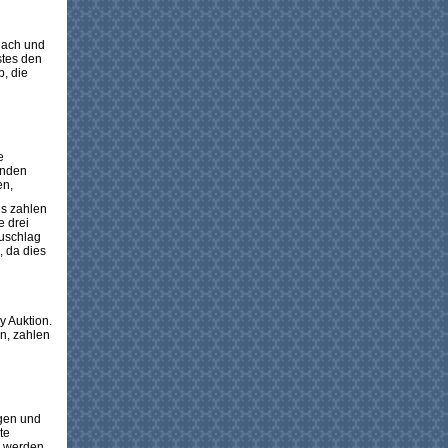
 nach und
stes den
b, die
e
enden
en,
is zahlen
e drei
Zuschlag
, da dies
y Auktion.
on, zahlen
ngen und
te
n werden.