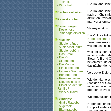
-
Technik
Die Holländische
-
Wirtschaft
Die Holländische 
Bachelorarbeiten:
nach erhöht, sink
aktuellen Preis a
Referat suchen
man vor allem so
Bewerbungen:
Vickrey Auktion
-
Kostenlose
Homepage erstellen
Die Vickrey Aukt
Nobelpreisträger 
Studium:
Zweitpreisauktion
-
Studiengänge
wissen also nich
-
Auslandsstudium
-
Studiengebühr
weil der Bieter 
-
Das BAföG
muss, sondern den
-
Die ZVS
Bieter: A, B und
-
Stipendien
bekommen, da er 
-
Die Mappe
das nächst kleine
-
Einschreibung
-
Leben & Wohnen
Verdeckte Erstpre
-
Behinderung
-
Praxissemester
Wie der Name scho
-
Die Abschlüsse
Statt das der Gew
-
Erster Student der
muss, muss er be
Familie?
gebotenen Preis 
-
Work & Travel
Weitere Auktions
Lerntipps:
-
Gratis Ratgeber
Neben diesen hier
-
Allgemein
komplett andere A
-
Elternratgeber
Erstpreisauktion