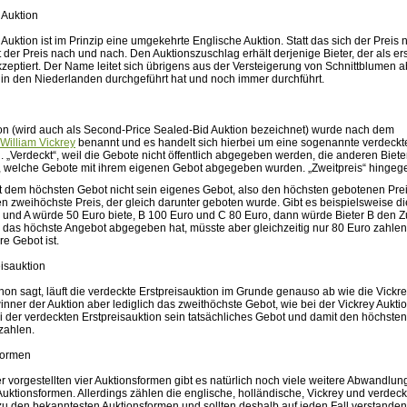
 Auktion
Auktion ist im Prinzip eine umgekehrte Englische Auktion. Statt das sich der Preis
t der Preis nach und nach. Den Auktionszuschlag erhält derjenige Bieter, der als er
kzeptiert. Der Name leitet sich übrigens aus der Versteigerung von Schnittblumen a
 in den Niederlanden durchgeführt hat und noch immer durchführt.
ion (wird auch als Second-Price Sealed-Bid Auktion bezeichnet) wurde nach dem
William Vickrey
benannt und es handelt sich hierbei um eine sogenannte verdeckt
. „Verdeckt“, weil die Gebote nicht öffentlich abgegeben werden, die anderen Biet
t, welche Gebote mit ihrem eigenen Gebot abgegeben wurden. „Zweitpreis“ hingeg
mit dem höchsten Gebot nicht sein eigenes Gebot, also den höchsten gebotenen Pre
 zweihöchste Preis, der gleich darunter geboten wurde. Gibt es beispielsweise di
 C und A würde 50 Euro biete, B 100 Euro und C 80 Euro, dann würde Bieter B den 
das höchste Angebot abgegeben hat, müsste aber gleichzeitig nur 80 Euro zahlen
re Gebot ist.
isauktion
n sagt, läuft die verdeckte Erstpreisauktion im Grunde genauso ab wie die Vickre
inner der Auktion aber lediglich das zweithöchste Gebot, wie bei der Vickrey Aukti
i der verdeckten Erstpreisauktion sein tatsächliches Gebot und damit den höchsten
zahlen.
formen
 vorgestellten vier Auktionsformen gibt es natürlich noch viele weitere Abwandlu
uktionsformen. Allerdings zählen die englische, holländische, Vickrey und verdeck
 zu den bekanntesten Auktionsformen und sollten deshalb auf jeden Fall verstande