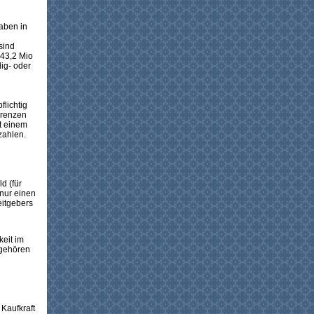
aben in
sind
 43,2 Mio
ig- oder
flichtig
grenzen
t einem
zahlen.
d (für
 nur einen
eitgebers
keit im
 gehören
Kaufkraft