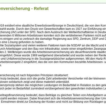
enversicherung - Referat
18 existiert eine staatliche Erwerbslosenfürsorge in Deutschland, die von den K
ezahlt wurde. Durch den Druck von Gewerkschaften kam es 1927 zur Einführung ei
icherung (AV) unter der SPD. Nach dem Ausbruch der Weltwirtschaftskrise in Deut
ierenden 6 Millionen Arbeitslosen konnten sich die verbliebenen Parteien nicht au
s einigen und so zerbrach die damalige Regierung aus SPD, Zentrum, DDP und 
e eine Lösung gefunden zu haben.
hte Sozialsystem und vielen weiteren Faktoren kam die NSDAP an die Macht und l
durch Arbeitslager und den Bau von Infrastruktur, sowie einer eingeführten Zwangsar
 2. Weltkrieges wurde die Arbeitslosenversicherung als steuerfinanzierte staatli
eingeführt. Diese wurde 1969 weitgehend überarbeitet und wurde neben der Rente
- und Unfallversicherung in die Sozialgesetzbücher aufgenommen. Mit den Hartz-
rbeitslosengeld 2 eingeführt, das die von den Kommunen bezahlte Arbeitslosen- 
e.
ersicherung ist nach folgenden Prinzipien strukturiert:
rinzip bedeutet, dass sich die große Zahl arbeitender Versicherter mit der kleinere
slosen solidarisch zeigt und diese materiell unterstützt.
enzprinzip stehen die möglichen Leistungen im Bedarfsfall in Relation zu den gel
 sich jeder im Bedarfsfall zumindest vorübergehend den gewohnten individuellen L
Beitragsfinanzierung bedeutet, dass Beiträge zu gleichen Teilen von Arbeitgebern 
zahlt werden müssen. Dabei finanziert sich die Arbeitslosenversicherung über Um
n Einnahmen direkt zur Deckung der Kosten und nicht zur Bildung von Rücklagen g