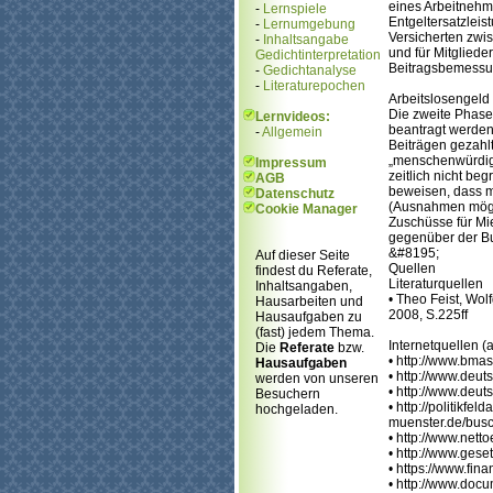
eines Arbeitnehm
-
Lernspiele
Entgeltersatzlei
-
Lernumgebung
Versicherten zwis
-
Inhaltsangabe
und für Mitgliede
Gedichtinterpretation
Beitragsbemessu
-
Gedichtanalyse
-
Literaturepochen
Arbeitslosengeld
Die zweite Phase
Lernvideos:
beantragt werden.
-
Allgemein
Beiträgen gezahlt
„menschenwürdige
Impressum
zeitlich nicht b
AGB
beweisen, dass m
Datenschutz
(Ausnahmen mögli
Cookie Manager
Zuschüsse für Mi
gegenüber der Bu
&#8195;
Auf dieser Seite
Quellen
findest du Referate,
Literaturquellen
Inhaltsangaben,
• Theo Feist, Wol
Hausarbeiten und
2008, S.225ff
Hausaufgaben zu
(fast) jedem Thema.
Internetquellen (
Die
Referate
bzw.
• http://www.bma
Hausaufgaben
• http://www.deut
werden von unseren
• http://www.deu
Besuchern
• http://politikfel
hochgeladen.
muenster.de/busc
• http://www.net
• http://www.gese
• https://www.fin
• http://www.doc