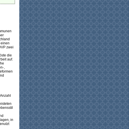
ommunen
ner
schland
f einen
DVP zwei
öste die
beit auf.
che
n-,
Reformen
und
n Anzahl
eisteten
ebensstil
und
lagen, in
enutzt