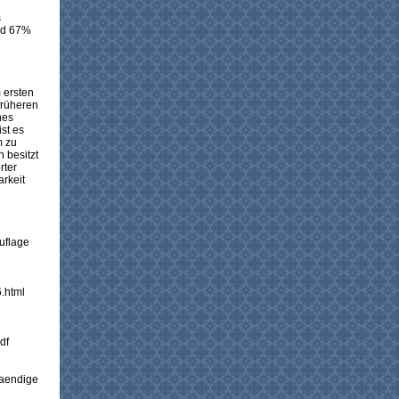
s
ind 67%
 ersten
früheren
nes
st es
m zu
 besitzt
rter
arkeit
uflage
.html
df
taendige