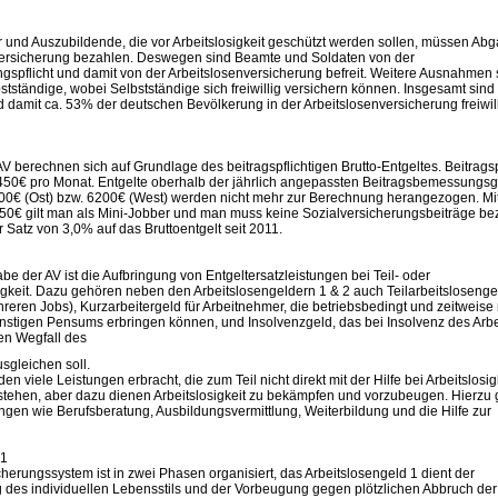
r und Auszubildende, die vor Arbeitslosigkeit geschützt werden sollen, müssen Abg
versicherung bezahlen. Deswegen sind Beamte und Soldaten von der
gspflicht und damit von der Arbeitslosenversicherung befreit. Weitere Ausnahmen 
tständige, wobei Selbstständige sich freiwillig versichern können. Insgesamt sind
 damit ca. 53% der deutschen Bevölkerung in der Arbeitslosenversicherung freiwill
AV berechnen sich auf Grundlage des beitragspflichtigen Brutto-Entgeltes. Beitragsp
 450€ pro Monat. Entgelte oberhalb der jährlich angepassten Beitragsbemessungs
00€ (Ost) bzw. 6200€ (West) werden nicht mehr zur Berechnung herangezogen. Mi
0€ gilt man als Mini-Jobber und man muss keine Sozialversicherungsbeiträge be
r Satz von 3,0% auf das Bruttoentgelt seit 2011.
be der AV ist die Aufbringung von Entgeltersatzleistungen bei Teil- oder
sigkeit. Dazu gehören neben den Arbeitslosengeldern 1 & 2 auch Teilarbeitslosengel
eren Jobs), Kurzarbeitergeld für Arbeitnehmer, die betriebsbedingt und zeitweise
sonstigen Pensums erbringen können, und Insolvenzgeld, das bei Insolvenz des Arb
en Wegfall des
usgleichen soll.
n viele Leistungen erbracht, die zum Teil nicht direkt mit der Hilfe bei Arbeitslosig
hen, aber dazu dienen Arbeitslosigkeit zu bekämpfen und vorzubeugen. Hierzu
ngen wie Berufsberatung, Ausbildungsvermittlung, Weiterbildung und die Hilfe zur
 1
herungssystem ist in zwei Phasen organisiert, das Arbeitslosengeld 1 dient der
g des individuellen Lebensstils und der Vorbeugung gegen plötzlichen Abbruch der 