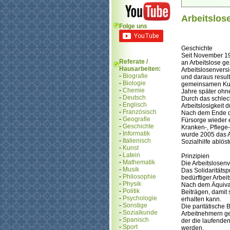
Arbeitslos
Folge uns
Geschichte
Seit November 19
Referate /
an Arbeitslose g
Hausarbeiten:
Arbeitslosenvers
-
Biografie
und daraus result
-
Biologie
gemeinsamen Kur
-
Chemie
Jahre später ohn
-
Deutsch
Durch das schlec
-
Englisch
Arbeitslosigkeit 
-
Französisch
Nach dem Ende des
-
Geografie
Fürsorge wieder 
-
Geschichte
Kranken-, Pflege
-
Informatik
wurde 2005 das A
-
Italienisch
Sozialhilfe ablöst
-
Kunst
-
Latein
Prinzipien
-
Mathematik
Die Arbeitslosenv
-
Musik
Das Solidaritätsp
-
Philosophie
bedürftiger Arbeit
-
Physik
Nach dem Äquival
-
Politik
Beiträgen, damit
-
Psychologie
erhalten kann.
-
Sonstige
Die paritätische 
-
Sozialkunde
Arbeitnehmern ge
-
Spanisch
der die laufende
-
Sport
werden.