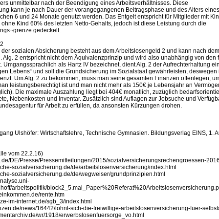
ers unmittelbar nach der Beendigung eines Arbeitsverhältnisses. Diese
stung kann je nach Dauer der vorangegangenen Beitragsphase und des Alters eine
chen 6 und 24 Monate genutzt werden. Das Entgelt entspricht für Mitglieder mit K
r ohne Kind 60% des letzten Netto-Gehalts, jedoch ist diese Leistung durch die
ngs¬grenze gedeckelt.
 2
 der sozialen Absicherung besteht aus dem Arbeitslosengeld 2 und kann nach dem
 Alg. 2 entspricht nicht dem Äquivalenzprinzip und wird also unabhängig von den 
. Umgangssprachlich als Hartz IV bezeichnet, dient Alg. 2 der Aufrechterhaltung ei
n Lebens“ und soll die Grundsicherung im Sozialstaat gewährleisten, deswegen i
egrenzt. Um Alg. 2 zu bekommen, muss man seine gesamten Finanzen offenlegen, u
an leistungsberechtigt ist und man nicht mehr als 150€ je Lebensjahr an Vermögen
ch). Die maximale Auszahlung liegt bei 404€ monatlich, zuzüglich bedarfsorientie
ete, Nebenkosten und Inventar. Zusätzlich sind Auflagen zur Jobsuche und Verfügb
ndesagentur für Arbeit zu erfüllen, da ansonsten Kürzungen drohen.
fgang Ulshöfer: Wirtschaftslehre, Technische Gymnasien. Bildungsverlag EINS, 1. A
alle vom 22.2.16)
s.de/DE/Presse/Pressemitteilungen/2015/sozialversicherungsrechengroessen-2016
sche-sozialversicherung.de/de/arbeitslosenversicherung/index.html
tsche-sozialversicherung.de/de/wegweiser/grundprinzipien.html
danalyse.uni-
hoff/arbeitspolitik/block2_5.mai_Paper%20Referat%20Arbeitslosenversicherung.p
toeinkommen.de/rente.htm
tze-im-internet.de/sgb_3/index.html
anzen.de/news/16442/lohnt-sich-die-freiwillige-arbeitslosenversicherung-fuer-selbs
umentarchiv.de/wr/1918/erwerbslosenfuersorge_vo.html