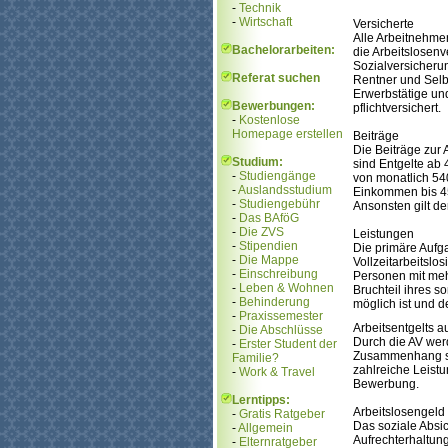
-
Technik
-
Wirtschaft
Versicherte
Alle Arbeitnehme
Bachelorarbeiten:
die Arbeitslosen
Sozialversicherun
Referat suchen
Rentner und Selbs
Erwerbstätige und
Bewerbungen:
pflichtversichert.
-
Kostenlose
Homepage erstellen
Beiträge
Die Beiträge zur 
Studium:
sind Entgelte ab
-
Studiengänge
von monatlich 54
-
Auslandsstudium
Einkommen bis 45
-
Studiengebühr
Ansonsten gilt de
-
Das BAföG
-
Die ZVS
Leistungen
-
Stipendien
Die primäre Aufga
-
Die Mappe
Vollzeitarbeitslo
-
Einschreibung
Personen mit mehr
-
Leben & Wohnen
Bruchteil ihres 
-
Behinderung
möglich ist und d
-
Praxissemester
Arbeitsentgelts a
-
Die Abschlüsse
Durch die AV werde
-
Erster Student der
Zusammenhang ste
Familie?
zahlreiche Leistu
-
Work & Travel
Bewerbung.
Lerntipps:
Arbeitslosengeld
-
Gratis Ratgeber
Das soziale Absic
-
Allgemein
Aufrechterhaltun
-
Elternratgeber