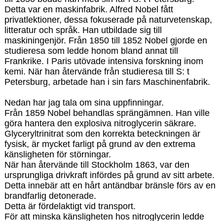
Detta var en maskinfabrik. Alfred Nobel fått
privatlektioner, dessa fokuserade på naturvetenskap,
litteratur och språk. Han utbildade sig till
maskiningenjör. Från 1850 till 1852 Nobel gjorde en
studieresa som ledde honom bland annat till
Frankrike. I Paris utövade intensiva forskning inom
kemi. När han återvände från studieresa till S: t
Petersburg, arbetade han i sin fars Maschinenfabrik.
Nedan har jag tala om sina uppfinningar.
Från 1859 Nobel behandlas sprängämnen. Han ville
göra hantera den explosiva nitroglycerin säkrare.
Glyceryltrinitrat som den korrekta beteckningen är
fysisk, är mycket farligt på grund av den extrema
känsligheten för störningar.
När han återvände till Stockholm 1863, var den
ursprungliga drivkraft infördes på grund av sitt arbete.
Detta innebär att en hårt antändbar bränsle förs av en
brandfarlig detonerade.
Detta är fördelaktigt vid transport.
För att minska känsligheten hos nitroglycerin ledde