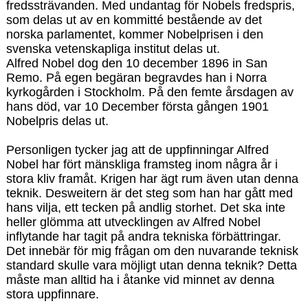
fredssträvanden. Med undantag för Nobels fredspris,
som delas ut av en kommitté bestående av det
norska parlamentet, kommer Nobelprisen i den
svenska vetenskapliga institut delas ut.
Alfred Nobel dog den 10 december 1896 in San
Remo. På egen begäran begravdes han i Norra
kyrkogården i Stockholm. På den femte årsdagen av
hans död, var 10 December första gången 1901
Nobelpris delas ut.
Personligen tycker jag att de uppfinningar Alfred
Nobel har fört mänskliga framsteg inom några år i
stora kliv framåt. Krigen har ägt rum även utan denna
teknik. Desweitern är det steg som han har gått med
hans vilja, ett tecken på andlig storhet. Det ska inte
heller glömma att utvecklingen av Alfred Nobel
inflytande har tagit på andra tekniska förbättringar.
Det innebär för mig frågan om den nuvarande teknisk
standard skulle vara möjligt utan denna teknik? Detta
måste man alltid ha i åtanke vid minnet av denna
stora uppfinnare.