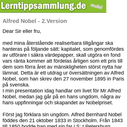
Alfred Nobel - 2.Version
Dear Sir eller fru,
med mina återstående realiserbara tillgångar ska
hanteras på följande sätt: kapitalet, som genomfördes
av utförare i säkra värdepapper, skall utgöra en fond
vars ränta kommer att fördelas årligen som ett pris till
dem som förra året av mänskligheten störst nytta har
lämnat. Detta är ett utdrag ur översättningen av Alfred
Nobel, som han skrev den 27 november 1895 in Paris
på svenska.
I min presentation idag handlar om livet för Mr Alfred
Nobel, medan jag går på en hans ungdom, några av
hans uppfinningar och skapandet av Nobelpriset.
Först jag förklara sin ungdom. Alfred Bernhard Nobel
föddes den 21 oktober 1833 in Stockholm. Från 1843
till 1850 bodde han med sin far i S: t Petersburg.