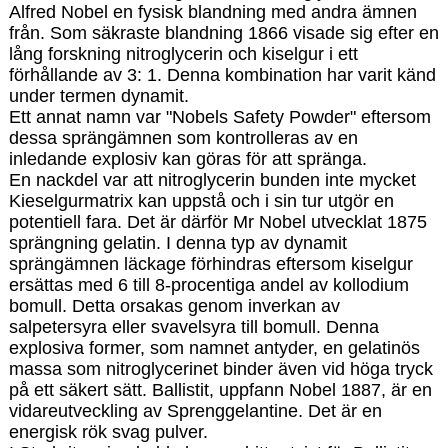
Alfred Nobel en fysisk blandning med andra ämnen
från. Som säkraste blandning 1866 visade sig efter en
lång forskning nitroglycerin och kiselgur i ett
förhållande av 3: 1. Denna kombination har varit känd
under termen dynamit.
Ett annat namn var "Nobels Safety Powder" eftersom
dessa sprängämnen som kontrolleras av en
inledande explosiv kan göras för att spränga.
En nackdel var att nitroglycerin bunden inte mycket
Kieselgurmatrix kan uppstå och i sin tur utgör en
potentiell fara. Det är därför Mr Nobel utvecklat 1875
sprängning gelatin. I denna typ av dynamit
sprängämnen läckage förhindras eftersom kiselgur
ersättas med 6 till 8-procentiga andel av kollodium
bomull. Detta orsakas genom inverkan av
salpetersyra eller svavelsyra till bomull. Denna
explosiva former, som namnet antyder, en gelatinös
massa som nitroglycerinet binder även vid höga tryck
på ett säkert sätt. Ballistit, uppfann Nobel 1887, är en
vidareutveckling av Sprenggelantine. Det är en
energisk rök svag pulver.