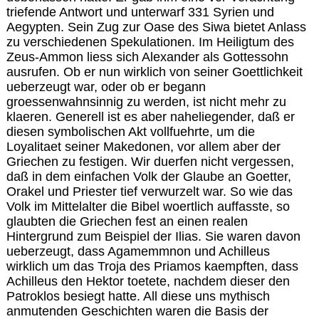
triefende Antwort und unterwarf 331 Syrien und
Aegypten. Sein Zug zur Oase des Siwa bietet Anlass
zu verschiedenen Spekulationen. Im Heiligtum des
Zeus-Ammon liess sich Alexander als Gottessohn
ausrufen. Ob er nun wirklich von seiner Goettlichkeit
ueberzeugt war, oder ob er begann
groessenwahnsinnig zu werden, ist nicht mehr zu
klaeren. Generell ist es aber naheliegender, daß er
diesen symbolischen Akt vollfuehrte, um die
Loyalitaet seiner Makedonen, vor allem aber der
Griechen zu festigen. Wir duerfen nicht vergessen,
daß in dem einfachen Volk der Glaube an Goetter,
Orakel und Priester tief verwurzelt war. So wie das
Volk im Mittelalter die Bibel woertlich auffasste, so
glaubten die Griechen fest an einen realen
Hintergrund zum Beispiel der Ilias. Sie waren davon
ueberzeugt, dass Agamemmnon und Achilleus
wirklich um das Troja des Priamos kaempften, dass
Achilleus den Hektor toetete, nachdem dieser den
Patroklos besiegt hatte. All diese uns mythisch
anmutenden Geschichten waren die Basis der