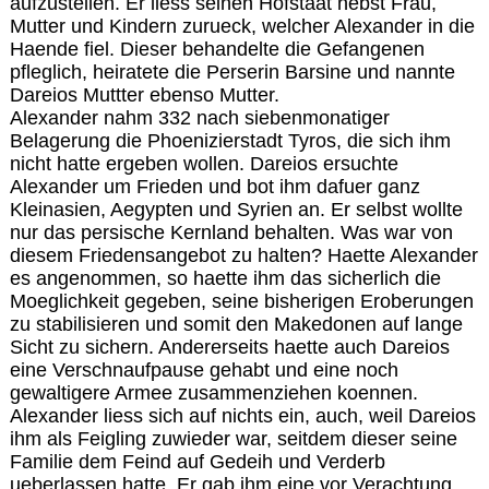
aufzustellen. Er liess seinen Hofstaat nebst Frau,
Mutter und Kindern zurueck, welcher Alexander in die
Haende fiel. Dieser behandelte die Gefangenen
pfleglich, heiratete die Perserin Barsine und nannte
Dareios Muttter ebenso Mutter.
Alexander nahm 332 nach siebenmonatiger
Belagerung die Phoenizierstadt Tyros, die sich ihm
nicht hatte ergeben wollen. Dareios ersuchte
Alexander um Frieden und bot ihm dafuer ganz
Kleinasien, Aegypten und Syrien an. Er selbst wollte
nur das persische Kernland behalten. Was war von
diesem Friedensangebot zu halten? Haette Alexander
es angenommen, so haette ihm das sicherlich die
Moeglichkeit gegeben, seine bisherigen Eroberungen
zu stabilisieren und somit den Makedonen auf lange
Sicht zu sichern. Andererseits haette auch Dareios
eine Verschnaufpause gehabt und eine noch
gewaltigere Armee zusammenziehen koennen.
Alexander liess sich auf nichts ein, auch, weil Dareios
ihm als Feigling zuwieder war, seitdem dieser seine
Familie dem Feind auf Gedeih und Verderb
ueberlassen hatte. Er gab ihm eine vor Verachtung