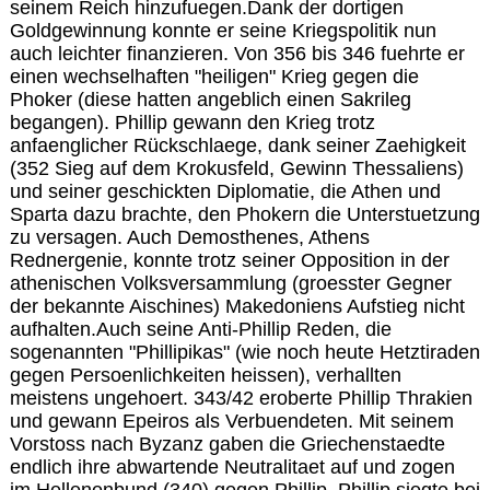
seinem Reich hinzufuegen.Dank der dortigen
Goldgewinnung konnte er seine Kriegspolitik nun
auch leichter finanzieren. Von 356 bis 346 fuehrte er
einen wechselhaften "heiligen" Krieg gegen die
Phoker (diese hatten angeblich einen Sakrileg
begangen). Phillip gewann den Krieg trotz
anfaenglicher Rückschlaege, dank seiner Zaehigkeit
(352 Sieg auf dem Krokusfeld, Gewinn Thessaliens)
und seiner geschickten Diplomatie, die Athen und
Sparta dazu brachte, den Phokern die Unterstuetzung
zu versagen. Auch Demosthenes, Athens
Rednergenie, konnte trotz seiner Opposition in der
athenischen Volksversammlung (groesster Gegner
der bekannte Aischines) Makedoniens Aufstieg nicht
aufhalten.Auch seine Anti-Phillip Reden, die
sogenannten "Phillipikas" (wie noch heute Hetztiraden
gegen Persoenlichkeiten heissen), verhallten
meistens ungehoert. 343/42 eroberte Phillip Thrakien
und gewann Epeiros als Verbuendeten. Mit seinem
Vorstoss nach Byzanz gaben die Griechenstaedte
endlich ihre abwartende Neutralitaet auf und zogen
im Hellenenbund (340) gegen Phillip. Phillip siegte bei