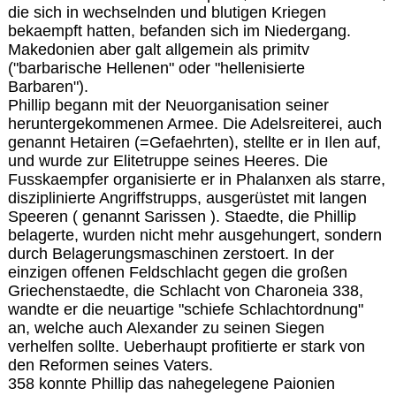
die sich in wechselnden und blutigen Kriegen
bekaempft hatten, befanden sich im Niedergang.
Makedonien aber galt allgemein als primitv
("barbarische Hellenen" oder "hellenisierte
Barbaren").
Phillip begann mit der Neuorganisation seiner
heruntergekommenen Armee. Die Adelsreiterei, auch
genannt Hetairen (=Gefaehrten), stellte er in Ilen auf,
und wurde zur Elitetruppe seines Heeres. Die
Fusskaempfer organisierte er in Phalanxen als starre,
disziplinierte Angriffstrupps, ausgerüstet mit langen
Speeren ( genannt Sarissen ). Staedte, die Phillip
belagerte, wurden nicht mehr ausgehungert, sondern
durch Belagerungsmaschinen zerstoert. In der
einzigen offenen Feldschlacht gegen die großen
Griechenstaedte, die Schlacht von Charoneia 338,
wandte er die neuartige "schiefe Schlachtordnung"
an, welche auch Alexander zu seinen Siegen
verhelfen sollte. Ueberhaupt profitierte er stark von
den Reformen seines Vaters.
358 konnte Phillip das nahegelegene Paionien