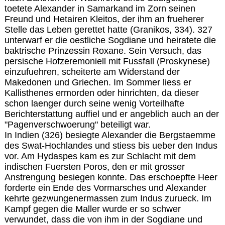
toetete Alexander in Samarkand im Zorn seinen
Freund und Hetairen Kleitos, der ihm an frueherer
Stelle das Leben gerettet hatte (Granikos, 334). 327
unterwarf er die oestliche Sogdiane und heiratete die
baktrische Prinzessin Roxane. Sein Versuch, das
persische Hofzeremoniell mit Fussfall (Proskynese)
einzufuehren, scheiterte am Widerstand der
Makedonen und Griechen. Im Sommer liess er
Kallisthenes ermorden oder hinrichten, da dieser
schon laenger durch seine wenig Vorteilhafte
Berichterstattung auffiel und er angeblich auch an der
"Pagenverschwoerung" beteiligt war.
In Indien (326) besiegte Alexander die Bergstaemme
des Swat-Hochlandes und stiess bis ueber den Indus
vor. Am Hydaspes kam es zur Schlacht mit dem
indischen Fuersten Poros, den er mit grosser
Anstrengung besiegen konnte. Das erschoepfte Heer
forderte ein Ende des Vormarsches und Alexander
kehrte gezwungenermassen zum Indus zurueck. Im
Kampf gegen die Maller wurde er so schwer
verwundet, dass die von ihm in der Sogdiane und