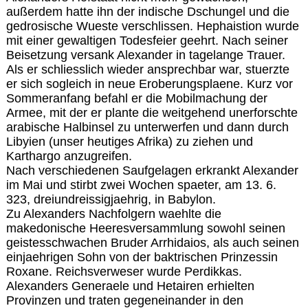
außerdem hatte ihn der indische Dschungel und die
gedrosische Wueste verschlissen. Hephaistion wurde
mit einer gewaltigen Todesfeier geehrt. Nach seiner
Beisetzung versank Alexander in tagelange Trauer.
Als er schliesslich wieder ansprechbar war, stuerzte
er sich sogleich in neue Eroberungsplaene. Kurz vor
Sommeranfang befahl er die Mobilmachung der
Armee, mit der er plante die weitgehend unerforschte
arabische Halbinsel zu unterwerfen und dann durch
Libyien (unser heutiges Afrika) zu ziehen und
Karthargo anzugreifen.
Nach verschiedenen Saufgelagen erkrankt Alexander
im Mai und stirbt zwei Wochen spaeter, am 13. 6.
323, dreiundreissigjaehrig, in Babylon.
Zu Alexanders Nachfolgern waehlte die
makedonische Heeresversammlung sowohl seinen
geistesschwachen Bruder Arrhidaios, als auch seinen
einjaehrigen Sohn von der baktrischen Prinzessin
Roxane. Reichsverweser wurde Perdikkas.
Alexanders Generaele und Hetairen erhielten
Provinzen und traten gegeneinander in den