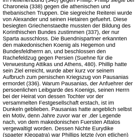
Charoneia (338) gegen die athenischen und
thebanischen Truppen. Die siegreiche Reiterei wurde
von Alexander und seinen Hetairen gefuehrt. Diese
besiegten Griechenstaedte mussten der Bildung des
Korinthischen Bundes zustimmen (337), der nur
Sparta ausschloss. Die Buendnispartner erkannten
den makedonischen Koenig als Hegemon und
Bundesfeldherrn an, und beschlossen den
Rachefeldzug gegen Persien (Suehne für die
Verwuestung Attikas und Athens, 480). Phillip hatte
sein Ziel erreicht, wurde aber kurz vor seinem
Aufbruch zum persischen Kriegszug von Pausanias
ermordet (336). Warum Pausanias, der Anfuehrer der
persoenlichen Leibgarde des Koenigs, seinen Herrn
bei der Heirat von dessen Tochter vor der
versammelten Festgesellschaft erstach, ist im
Dunkeln geblieben. Pausanias hatte angeblich selbst
ein Motiv, denn Jahre zuvor war er ,der Legende
nach, von dem makedonischen Fuersten Attalos
vergewaltigt worden. Dessen Nichte Eurydike
(spaeter Kleopatra) war Phillips letzte (von etlichen)