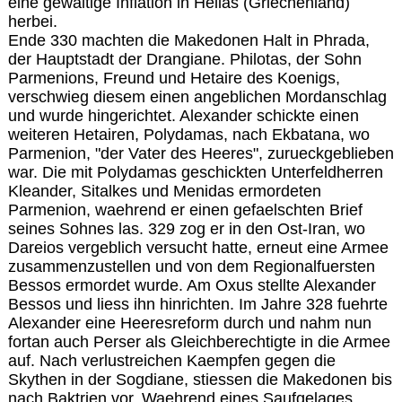
eine gewaltige Inflation in Hellas (Griechenland)
herbei.
Ende 330 machten die Makedonen Halt in Phrada,
der Hauptstadt der Drangiane. Philotas, der Sohn
Parmenions, Freund und Hetaire des Koenigs,
verschwieg diesem einen angeblichen Mordanschlag
und wurde hingerichtet. Alexander schickte einen
weiteren Hetairen, Polydamas, nach Ekbatana, wo
Parmenion, "der Vater des Heeres", zurueckgeblieben
war. Die mit Polydamas geschickten Unterfeldherren
Kleander, Sitalkes und Menidas ermordeten
Parmenion, waehrend er einen gefaelschten Brief
seines Sohnes las. 329 zog er in den Ost-Iran, wo
Dareios vergeblich versucht hatte, erneut eine Armee
zusammenzustellen und von dem Regionalfuersten
Bessos ermordet wurde. Am Oxus stellte Alexander
Bessos und liess ihn hinrichten. Im Jahre 328 fuehrte
Alexander eine Heeresreform durch und nahm nun
fortan auch Perser als Gleichberechtigte in die Armee
auf. Nach verlustreichen Kaempfen gegen die
Skythen in der Sogdiane, stiessen die Makedonen bis
nach Baktrien vor. Waehrend eines Saufgelages