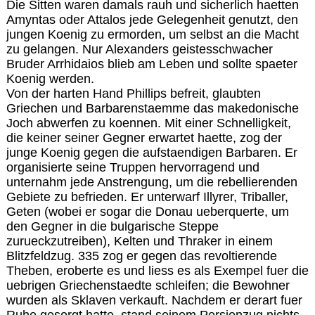
Die Sitten waren damals rauh und sicherlich haetten
Amyntas oder Attalos jede Gelegenheit genutzt, den
jungen Koenig zu ermorden, um selbst an die Macht
zu gelangen. Nur Alexanders geistesschwacher
Bruder Arrhidaios blieb am Leben und sollte spaeter
Koenig werden.
Von der harten Hand Phillips befreit, glaubten
Griechen und Barbarenstaemme das makedonische
Joch abwerfen zu koennen. Mit einer Schnelligkeit,
die keiner seiner Gegner erwartet haette, zog der
junge Koenig gegen die aufstaendigen Barbaren. Er
organisierte seine Truppen hervorragend und
unternahm jede Anstrengung, um die rebellierenden
Gebiete zu befrieden. Er unterwarf Illyrer, Triballer,
Geten (wobei er sogar die Donau ueberquerte, um
den Gegner in die bulgarische Steppe
zurueckzutreiben), Kelten und Thraker in einem
Blitzfeldzug. 335 zog er gegen das revoltierende
Theben, eroberte es und liess es als Exempel fuer die
uebrigen Griechenstaedte schleifen; die Bewohner
wurden als Sklaven verkauft. Nachdem er derart fuer
Ruhe gesorgt hatte, stand seinem Persienzug nichts