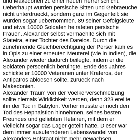
und Makedonen zu einer neuen Herrenschicht.
Ueberhaupt wurden persische Sitten und Gebraeuche
nicht unterdrueckt, sondern ganz im Gegenteil: sie
wurden sogar uebernommen. 89 seiner Gefolgsleute
und etwa 10000 Soldaten heirateten persische
Frauen. Alexander selbst vermaehlte sich mit
Stateira, einer Tochter des Dareios. Durch die
zunehmende Gleichberechtigung der Perser kam es
in Opis zu einer erneuten Meuterei (wie in Indien), die
Alexander wieder dadurch beilegte, indem er die
Soldaten persoenlich beruihgte. Ende des Jahres
schickte er 10000 Veteranen unter Krateros, der
Antipatros abloesen sollte, zurueck nach
Makedonien.
Alexander Traum von der Voelkerverschmelzung
sollte niemals Wirklichkeit werden, denn 323 ereilte
ihn der Tod in Babylon. Vorher musste er noch den
Tod des Hephaistion hinnehmen, seines besten
Freundes und geliebten Hetairen, mit dem er
vielleicht sogar das Lager geteilt hatte. Dieser war
dem immer ausufernderen Lebenswandel von
Alexanders Hofstaat nicht mehr gewachsen,