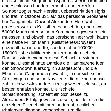
die sich einem siegreichen Sparta sicherlich komplett
angeschlossen haetten, erneut zu unterwerfen.
So aber zog er nach Persien, ueberschritt den Tigris
und traf im Oktober 331 auf das persische Grossheer
bei Gaugamela. Obwohl Alexanders Heer wohl
groesser war, als Kallisthenes beschrieb, und etwa
50000 Mann unter seinem Kommando gewesen sein
muessen, und obwohl das persische Heer wohl kaum
eine halbe Million Mann (Kallisthenes/Droysen)
gezaehlt haben duerfte, sondern eher 100000 -
150000, ist es Militaerhistorikern heute noch ein
Raetsel, wie Alexander diese Schlacht gewinnen
konnte. Diesmal hatte Dareios die Kampfarene fuer
den Showdown fuersorglich ausgesucht und die
Ebene von Gaugamela gewaehlt, in der sich seine
Streitwagen und seine Kavalerie, die alleine ebenso
zahlreich wie Alexanders Heer gewesen sein soll, am
besten entfalten konnte. Die "schiefe
Schlachtordnung" scheint ein Schluessel zu
Alexanders Erfolg gewesen zu sein, bei der sich die
einzelnen Fluegel mit ihren undurchbrechlichen
Phalanxen diagonal verschoben, um die