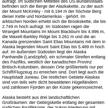
aufragt. Im südlichen Mittelteil des US-Bundesstaats
befinden sich die Berge der Alaskakette, zu der auch
der Mount McKinley - mit 6.194 m der höchste Berg
dieser Kette und Nordamerikas - gehört. Im
arktischen Norden erhebt sich die Brookskette, die bis
2.749 m hoch aufragt. Im Südosten ragen die
Wrangell Mountains im Mount Blackburn bis 4.996 m,
die Waxell-Barkley Ridge bis 3.261 m und die an
Kanada grenzenden Saint Elias Mountains mit dem in
Alaska liegenden Mount Saint Elias bis 5.489 m hoch
auf. Im äußersten Südosten liegt der Alaska
Panhandle (Landzipfel), ein schmaler Streifen entlang
des Pazifiks, westlich der kanadischen Provinz
Britisch-Kolumbien, dessen Orte größtenteils nur per
Schiff/Flugzeug zu erreichen sind. Dort liegt auch die
Hauptstadt Juneau. Die restlichen Gebiete Alaskas
sind von teils sehr dicht bewaldeten Hügelländern
und zahllosen Fjorden an der Küste gekennzeichnet.
Alaska besteht aus drei landschaftlichen
Großräumen: der Gebirgskette entlang der gesamten
südlichen Pazifikküste, der Yukon-Niederung mit