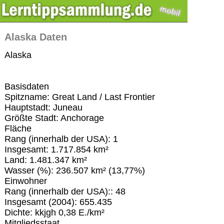
Alaska Daten
Alaska
Basisdaten
Spitzname: Great Land / Last Frontier
Hauptstadt: Juneau
Größte Stadt: Anchorage
Fläche
Rang (innerhalb der USA): 1
Insgesamt: 1.717.854 km²
Land: 1.481.347 km²
Wasser (%): 236.507 km² (13,77%)
Einwohner
Rang (innerhalb der USA):: 48
Insgesamt (2004): 655.435
Dichte: kkjgh 0,38 E./km²
Mitgliedsstaat