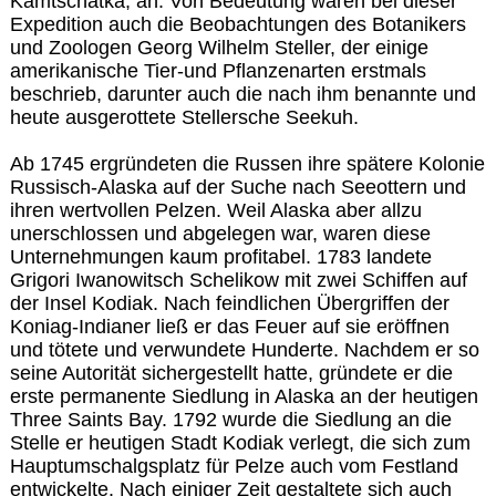
Kamtschatka, an. Von Bedeutung waren bei dieser
Expedition auch die Beobachtungen des Botanikers
und Zoologen Georg Wilhelm Steller, der einige
amerikanische Tier-und Pflanzenarten erstmals
beschrieb, darunter auch die nach ihm benannte und
heute ausgerottete Stellersche Seekuh.
Ab 1745 ergründeten die Russen ihre spätere Kolonie
Russisch-Alaska auf der Suche nach Seeottern und
ihren wertvollen Pelzen. Weil Alaska aber allzu
unerschlossen und abgelegen war, waren diese
Unternehmungen kaum profitabel. 1783 landete
Grigori Iwanowitsch Schelikow mit zwei Schiffen auf
der Insel Kodiak. Nach feindlichen Übergriffen der
Koniag-Indianer ließ er das Feuer auf sie eröffnen
und tötete und verwundete Hunderte. Nachdem er so
seine Autorität sichergestellt hatte, gründete er die
erste permanente Siedlung in Alaska an der heutigen
Three Saints Bay. 1792 wurde die Siedlung an die
Stelle er heutigen Stadt Kodiak verlegt, die sich zum
Hauptumschalgsplatz für Pelze auch vom Festland
entwickelte. Nach einiger Zeit gestaltete sich auch