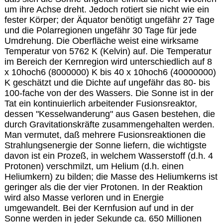
um ihre Achse dreht. Jedoch rotiert sie nicht wie ein
fester Körper; der Äquator benötigt ungefähr 27 Tage
und die Polarregionen ungefähr 30 Tage für jede
Umdrehung. Die Oberfläche weist eine wirksame
Temperatur von 5762 K (Kelvin) auf. Die Temperatur
im Bereich der Kernregion wird unterschiedlich auf 8
x 10hoch6 (8000000) K bis 40 x 10hoch6 (40000000)
K geschätzt und die Dichte auf ungefähr das 80- bis
100-fache von der des Wassers. Die Sonne ist in der
Tat ein kontinuierlich arbeitender Fusionsreaktor,
dessen "Kesselwanderung" aus Gasen bestehen, die
durch Gravitationskräfte zusammengehalten werden.
Man vermutet, daß mehrere Fusionsreaktionen die
Strahlungsenergie der Sonne liefern, die wichtigste
davon ist ein Prozeß, in welchem Wasserstoff (d.h. 4
Protonen) verschmilzt, um Helium (d.h. einen
Heliumkern) zu bilden; die Masse des Heliumkerns ist
geringer als die der vier Protonen. In der Reaktion
wird also Masse verloren und in Energie
umgewandelt. Bei der Kernfusion auf und in der
Sonne werden in jeder Sekunde ca. 650 Millionen