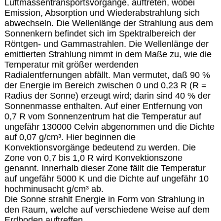
Luftmassentransportsvorgänge, auftreten, wobei
Emission, Absorption und Wiederabstrahlung sich
abwechseln. Die Wellenlänge der Strahlung aus dem
Sonnenkern befindet sich im Spektralbereich der
Röntgen- und Gammastrahlen. Die Wellenlänge der
emittierten Strahlung nimmt in dem Maße zu, wie die
Temperatur mit größer werdenden
Radialentfernungen abfällt. Man vermutet, daß 90 %
der Energie im Bereich zwischen 0 und 0,23 R (R =
Radius der Sonne) erzeugt wird; darin sind 40 % der
Sonnenmasse enthalten. Auf einer Entfernung von
0,7 R vom Sonnenzentrum hat die Temperatur auf
ungefähr 130000 Celvin abgenommen und die Dichte
auf 0,07 g/cm³. Hier beginnen die
Konvektionsvorgänge bedeutend zu werden. Die
Zone von 0,7 bis 1,0 R wird Konvektionszone
genannt. Innerhalb dieser Zone fällt die Temperatur
auf ungefähr 5000 K und die Dichte auf ungefähr 10
hochminusacht g/cm³ ab.
Die Sonne strahlt Energie in Form von Strahlung in
den Raum, welche auf verschiedene Weise auf dem
Erdboden auftreffen.